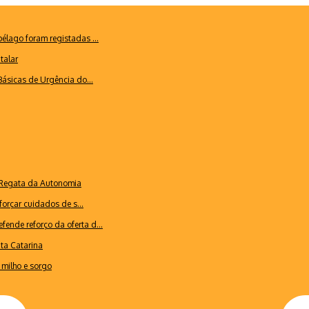
lago foram registadas ...
talar
ásicas de Urgência do...
a Regata da Autonomia
forçar cuidados de s...
ende reforço da oferta d...
nta Catarina
milho e sorgo