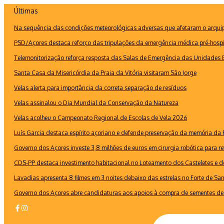
Ir
Últimas
para
Na sequência das condições meteorológicas adversas que afetaram o arquipé
o
conteúdo
PSD/Açores destaca reforço das tripulações da emergência médica pré-hospi
Telemonitorização reforça resposta das Salas de Emergência das Unidades B
Santa Casa da Misericórdia da Praia da Vitória visitaram São Jorge
Velas alerta para importância da correta separação de resíduos
Velas assinalou o Dia Mundial da Conservação da Natureza
Velas acolheu o Campeonato Regional de Escolas de Vela 2026
Luís Garcia destaca espírito açoriano e defende preservação da memória d
Governo dos Açores investe 3,8 milhões de euros em cirurgia robótica para re
CDS-PP destaca investimento habitacional no Loteamento dos Casteletes e def
Lavadias apresenta 8 filmes em 3 noites debaixo das estrelas no Forte de Sa
Governo dos Açores abre candidaturas aos apoios à compra de sementes de 