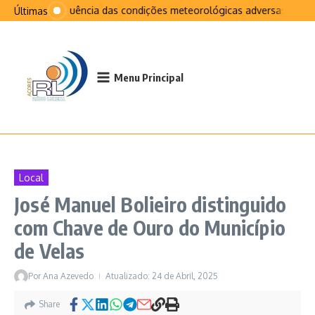
Ir para o conteúdo
Na sequência das condições meteorológicas adversas que afe
Últimas
Menu Principal
Local
José Manuel Bolieiro distinguido
com Chave de Ouro do Município
de Velas
Por
Ana Azevedo
Atualizado: 24 de Abril, 2025
Share