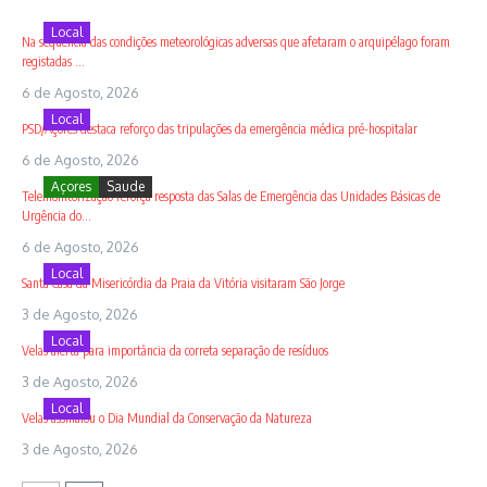
Local
Na sequência das condições meteorológicas adversas que afetaram o arquipélago foram
registadas ...
6 de Agosto, 2026
Local
PSD/Açores destaca reforço das tripulações da emergência médica pré-hospitalar
6 de Agosto, 2026
Açores
Saude
Telemonitorização reforça resposta das Salas de Emergência das Unidades Básicas de
Urgência do...
6 de Agosto, 2026
Local
Santa Casa da Misericórdia da Praia da Vitória visitaram São Jorge
3 de Agosto, 2026
Local
Velas alerta para importância da correta separação de resíduos
3 de Agosto, 2026
Local
Velas assinalou o Dia Mundial da Conservação da Natureza
3 de Agosto, 2026