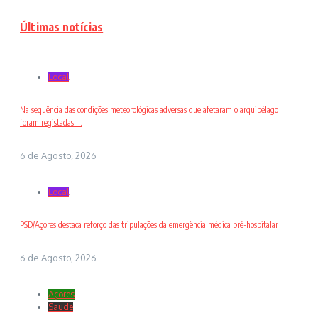
Últimas notícias
Local
Na sequência das condições meteorológicas adversas que afetaram o arquipélago
foram registadas ...
6 de Agosto, 2026
Local
PSD/Açores destaca reforço das tripulações da emergência médica pré-hospitalar
6 de Agosto, 2026
Açores
Saude