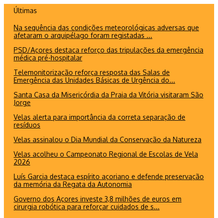
Ir
Últimas
para
Na sequência das condições meteorológicas adversas que
o
afetaram o arquipélago foram registadas ...
conteúdo
PSD/Açores destaca reforço das tripulações da emergência
médica pré-hospitalar
Telemonitorização reforça resposta das Salas de
Emergência das Unidades Básicas de Urgência do...
Santa Casa da Misericórdia da Praia da Vitória visitaram São
Jorge
Velas alerta para importância da correta separação de
resíduos
Velas assinalou o Dia Mundial da Conservação da Natureza
Velas acolheu o Campeonato Regional de Escolas de Vela
2026
Luís Garcia destaca espírito açoriano e defende preservação
da memória da Regata da Autonomia
Governo dos Açores investe 3,8 milhões de euros em
cirurgia robótica para reforçar cuidados de s...