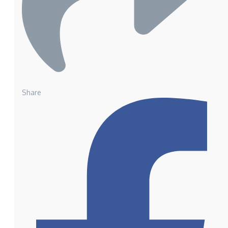
Share