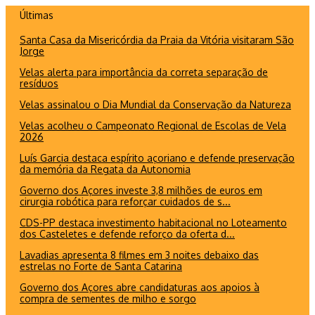
Ir
Últimas
para
Santa Casa da Misericórdia da Praia da Vitória visitaram São
o
Jorge
conteúdo
Velas alerta para importância da correta separação de
resíduos
Velas assinalou o Dia Mundial da Conservação da Natureza
Velas acolheu o Campeonato Regional de Escolas de Vela
2026
Luís Garcia destaca espírito açoriano e defende preservação
da memória da Regata da Autonomia
Governo dos Açores investe 3,8 milhões de euros em
cirurgia robótica para reforçar cuidados de s...
CDS-PP destaca investimento habitacional no Loteamento
dos Casteletes e defende reforço da oferta d...
Lavadias apresenta 8 filmes em 3 noites debaixo das
estrelas no Forte de Santa Catarina
Governo dos Açores abre candidaturas aos apoios à
compra de sementes de milho e sorgo