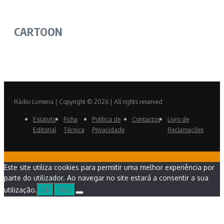
CARTOON
Rádio Lumena | Copyright © 2026 | All rights reserved
Estatuto
Ficha
Política de
Contactos
Livro de
Editorial
Técnica
Privacidade
Reclamações
Este site utiliza cookies para permitir uma melhor experiência por
parte do utilizador. Ao navegar no site estará a consentir a sua
utilização.
Ok
Não