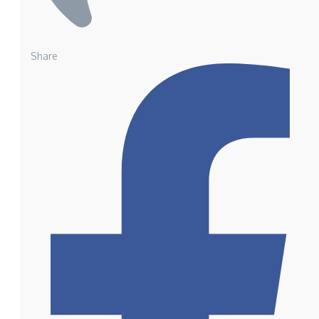
Share