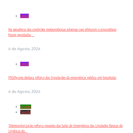
Local
Na sequência das condições meteorológicas adversas que afetaram o arquipélago
foram registadas ...
6 de Agosto, 2026
Local
PSD/Açores destaca reforço das tripulações da emergência médica pré-hospitalar
6 de Agosto, 2026
Açores
Saude
Telemonitorização reforça resposta das Salas de Emergência das Unidades Básicas de
Urgência do...