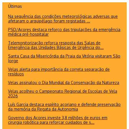
Ir
Últimas
para
Na sequência das condições meteorológicas adversas que
o
afetaram o arquipélago foram registadas ...
conteúdo
PSD/Açores destaca reforço das tripulações da emergência
médica pré-hospitalar
Telemonitorização reforça resposta das Salas de
Emergência das Unidades Básicas de Urgência do...
Santa Casa da Misericórdia da Praia da Vitória visitaram São
Jorge
Velas alerta para importância da correta separação de
resíduos
Velas assinalou o Dia Mundial da Conservação da Natureza
Velas acolheu o Campeonato Regional de Escolas de Vela
2026
Luís Garcia destaca espírito açoriano e defende preservação
da memória da Regata da Autonomia
Governo dos Açores investe 3,8 milhões de euros em
cirurgia robótica para reforçar cuidados de s...