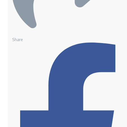
Share