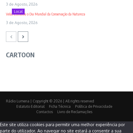
3 de Agosto, 2026
Local
Velas assinalou o Dia Mundial da Conservação da Natureza
3 de Agosto, 2026
CARTOON
Rádio Lumena | Copyright © 2026 | All rights reserved
Estatuto Editorial
Ficha Técnica
Política de Privacidade
Contactos
Livro de Reclamações
Este site utiliza cookies para permitir uma melhor experiência por
parte do utilizador. Ao navegar no site estará a consentir a sua