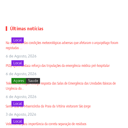
Últimas notícias
Local
Na sequência das condições meteorológicas adversas que afetaram o arquipélago foram
registadas ...
6 de Agosto, 2026
Local
PSD/Açores destaca reforço das tripulações da emergência médica pré-hospitalar
6 de Agosto, 2026
Açores
Saude
Telemonitorização reforça resposta das Salas de Emergência das Unidades Básicas de
Urgência do...
6 de Agosto, 2026
Local
Santa Casa da Misericórdia da Praia da Vitória visitaram São Jorge
3 de Agosto, 2026
Local
Velas alerta para importância da correta separação de resíduos