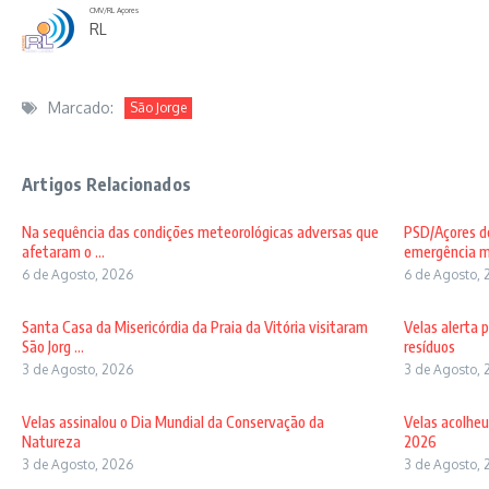
CMV/RL Açores
RL
Marcado:
São Jorge
Artigos Relacionados
Na sequência das condições meteorológicas adversas que
PSD/Açores de
afetaram o ...
emergência mé
6 de Agosto, 2026
6 de Agosto, 
Santa Casa da Misericórdia da Praia da Vitória visitaram
Velas alerta 
São Jorg ...
resíduos
3 de Agosto, 2026
3 de Agosto, 
Velas assinalou o Dia Mundial da Conservação da
Velas acolheu
Natureza
2026
3 de Agosto, 2026
3 de Agosto, 