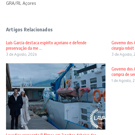
GRA/RL Açores
Artigos Relacionados
Luís Garcia destaca espírito açoriano e defende
Governo dos A
preservação da me ...
cirurgia robót .
3 de Agosto, 2026
3 de Agosto, 
Governo dos A
compra de sem
1 de Agosto, 