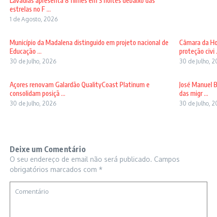
Lavadias apresenta 8 filmes em 3 noites debaixo das
estrelas no F ...
1 de Agosto, 2026
Município da Madalena distinguido em projeto nacional de
Câmara da Ho
Educação ...
proteção civi .
30 de Julho, 2026
30 de Julho, 
Açores renovam Galardão QualityCoast Platinum e
José Manuel B
consolidam posiçã ...
das migr ...
30 de Julho, 2026
30 de Julho, 
Deixe um Comentário
O seu endereço de email não será publicado.
Campos
obrigatórios marcados com
*