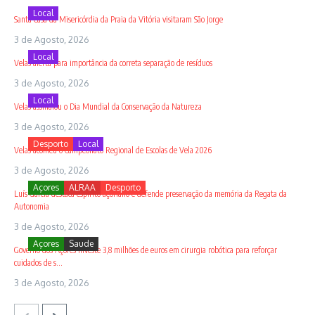
Local
Santa Casa da Misericórdia da Praia da Vitória visitaram São Jorge
3 de Agosto, 2026
Local
Velas alerta para importância da correta separação de resíduos
3 de Agosto, 2026
Local
Velas assinalou o Dia Mundial da Conservação da Natureza
3 de Agosto, 2026
Desporto
Local
Velas acolheu o Campeonato Regional de Escolas de Vela 2026
3 de Agosto, 2026
Açores
ALRAA
Desporto
Luís Garcia destaca espírito açoriano e defende preservação da memória da Regata da
Autonomia
3 de Agosto, 2026
Açores
Saude
Governo dos Açores investe 3,8 milhões de euros em cirurgia robótica para reforçar
cuidados de s...
3 de Agosto, 2026