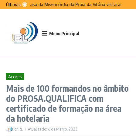
Ir para o conteúdo
Santa Casa da Misericórdia da Praia da Vitória visitaram São J
Últimas
Menu Principal
Açores
Mais de 100 formandos no âmbito
do PROSA.QUALIFICA com
certificado de formação na área
da hotelaria
Por
RL
Atualizado: 6 de Março, 2023