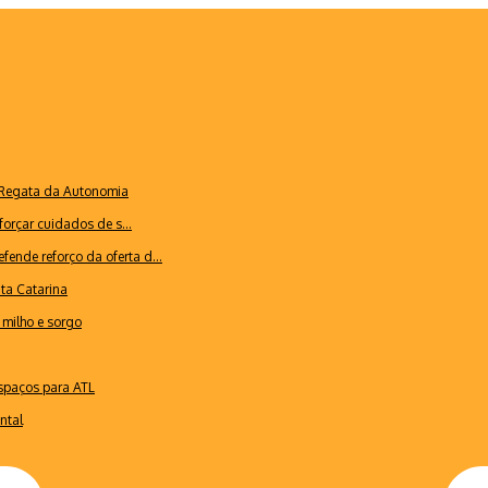
a Regata da Autonomia
forçar cuidados de s...
ende reforço da oferta d...
nta Catarina
milho e sorgo
espaços para ATL
ntal