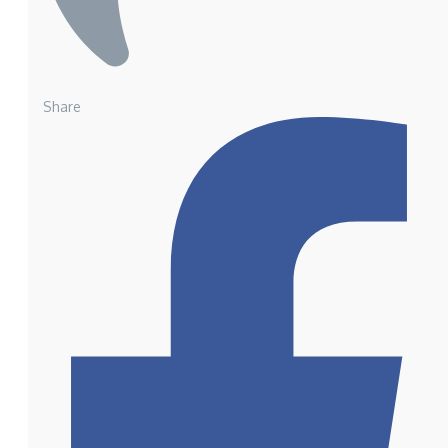
Share