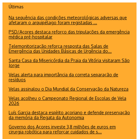
Ir
Últimas
para
Na sequência das condições meteorológicas adversas que
o
afetaram o arquipélago foram registadas ...
conteúdo
PSD/Açores destaca reforço das tripulações da emergência
médica pré-hospitalar
Telemonitorização reforça resposta das Salas de
Emergência das Unidades Básicas de Urgência do...
Santa Casa da Misericórdia da Praia da Vitória visitaram São
Jorge
Velas alerta para importância da correta separação de
resíduos
Velas assinalou o Dia Mundial da Conservação da Natureza
Velas acolheu o Campeonato Regional de Escolas de Vela
2026
Luís Garcia destaca espírito açoriano e defende preservação
da memória da Regata da Autonomia
Governo dos Açores investe 3,8 milhões de euros em
cirurgia robótica para reforçar cuidados de s...