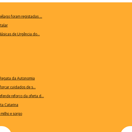
lago foram registadas ...
talar
ásicas de Urgência do...
a Regata da Autonomia
forçar cuidados de s...
ende reforço da oferta d...
nta Catarina
milho e sorgo