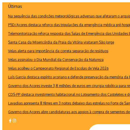
Ir
Últimas
para
Na sequência das condições meteorológicas adversas que afetaram o arquipé
o
conteúdo
PSD/Açores destaca reforço das tripulações da emergência médica pré-hospi
Telemonitorização reforça resposta das Salas de Emergência das Unidades B
Santa Casa da Misericórdia da Praia da Vitória visitaram São Jorge
Velas alerta para importância da correta separação de resíduos
Velas assinalou o Dia Mundial da Conservação da Natureza
Velas acolheu o Campeonato Regional de Escolas de Vela 2026
Luís Garcia destaca espírito açoriano e defende preservação da memória d
Governo dos Açores investe 3,8 milhões de euros em cirurgia robótica para re
CDS-PP destaca investimento habitacional no Loteamento dos Casteletes e def
Lavadias apresenta 8 filmes em 3 noites debaixo das estrelas no Forte de Sa
Governo dos Açores abre candidaturas aos apoios à compra de sementes de 