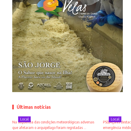
Últimas notícias
Local
Local
Na sequência das condições meteorológicas adversas
PSD/Açores destaca
que afetaram o arquipélago foram registadas ...
emergência médica