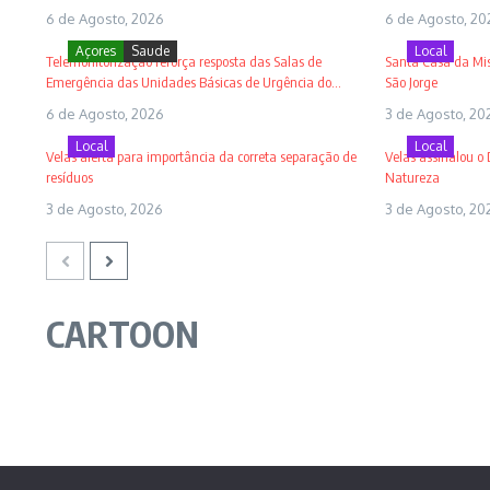
6 de Agosto, 2026
6 de Agosto, 20
Açores
Saude
Local
Telemonitorização reforça resposta das Salas de
Santa Casa da Mise
Emergência das Unidades Básicas de Urgência do...
São Jorge
6 de Agosto, 2026
3 de Agosto, 20
Local
Local
Velas alerta para importância da correta separação de
Velas assinalou o
resíduos
Natureza
3 de Agosto, 2026
3 de Agosto, 20
CARTOON