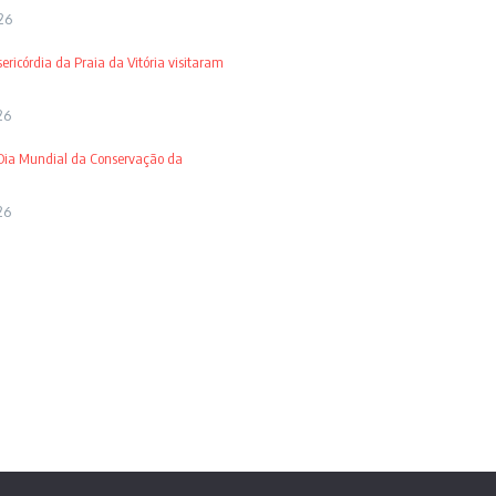
26
ricórdia da Praia da Vitória visitaram
26
 Dia Mundial da Conservação da
26