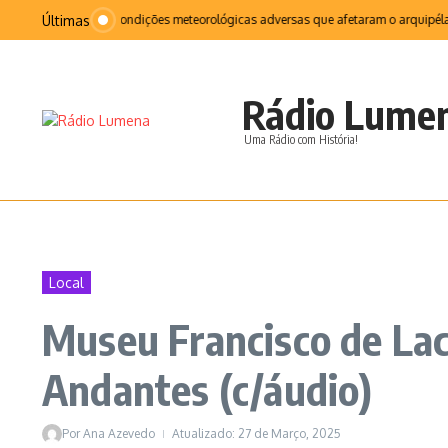
Ir para o conteúdo
Últimas
a sequência das condições meteorológicas adversas que afetaram o arquipélago f
Rádio Lume
Uma Rádio com História!
Local
Museu Francisco de Lac
Andantes (c/áudio)
Por
Ana Azevedo
Atualizado: 27 de Março, 2025