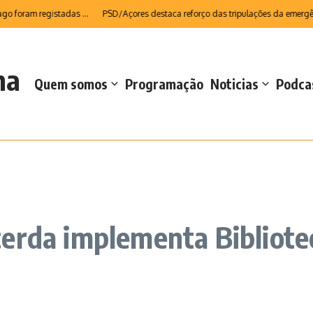
oram registadas ...
PSD/Açores destaca reforço das tripulações da emergência
na
Quem somos
Programação
Noticias
Podca
erda implementa Bibliote