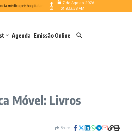
7 de Agosto, 2026
 médica pré-hospitalar
Telemonitorização reforça resposta das Salas de Emerg
8:13:59 AM
st
Agenda
Emissão Online
ca Móvel: Livros
Share