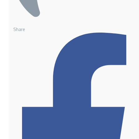
Share