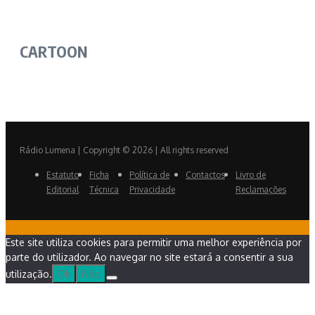
CARTOON
Rádio Lumena | Copyright © 2026 | All rights reserved
Estatuto
Ficha
Política de
Contactos
Livro de
Editorial
Técnica
Privacidade
Reclamações
Este site utiliza cookies para permitir uma melhor experiência por
parte do utilizador. Ao navegar no site estará a consentir a sua
utilização.
Ok
Não