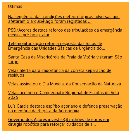
Ir
Últimas
para
Na sequência das condições meteorológicas adversas que
o
afetaram o arquipélago foram registadas ...
conteúdo
PSD/Açores destaca reforço das tripulações da emergência
médica pré-hospitalar
Telemonitorização reforça resposta das Salas de
Emergência das Unidades Básicas de Urgência do...
Santa Casa da Misericórdia da Praia da Vitória visitaram São
Jorge
Velas alerta para importância da correta separação de
resíduos
Velas assinalou o Dia Mundial da Conservação da Natureza
Velas acolheu o Campeonato Regional de Escolas de Vela
2026
Luís Garcia destaca espírito açoriano e defende preservação
da memória da Regata da Autonomia
Governo dos Açores investe 3,8 milhões de euros em
cirurgia robótica para reforçar cuidados de s...