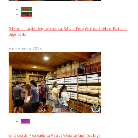
Açores
Saude
Telemonitorização reforça resposta das Salas de Emergência das Unidades Básicas de
Urgência do...
6 de Agosto, 2026
Local
Santa Casa da Misericórdia da Praia da Vitória visitaram São Jorge