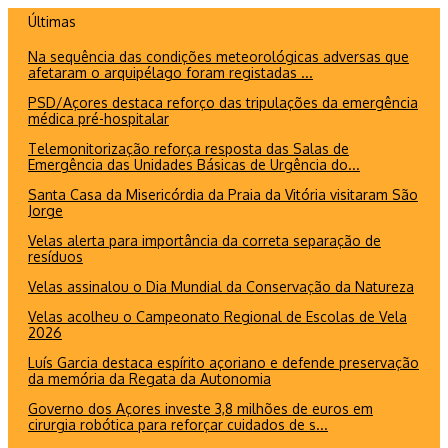
Ir
Últimas
para
Na sequência das condições meteorológicas adversas que
o
afetaram o arquipélago foram registadas ...
conteúdo
PSD/Açores destaca reforço das tripulações da emergência
médica pré-hospitalar
Telemonitorização reforça resposta das Salas de
Emergência das Unidades Básicas de Urgência do...
Santa Casa da Misericórdia da Praia da Vitória visitaram São
Jorge
Velas alerta para importância da correta separação de
resíduos
Velas assinalou o Dia Mundial da Conservação da Natureza
Velas acolheu o Campeonato Regional de Escolas de Vela
2026
Luís Garcia destaca espírito açoriano e defende preservação
da memória da Regata da Autonomia
Governo dos Açores investe 3,8 milhões de euros em
cirurgia robótica para reforçar cuidados de s...