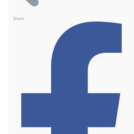
Share