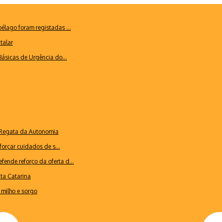
lago foram registadas ...
talar
ásicas de Urgência do...
a Regata da Autonomia
forçar cuidados de s...
ende reforço da oferta d...
nta Catarina
milho e sorgo