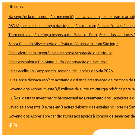
Ir
Últimas
para
Na sequência das condições meteorológicas adversas que afetaram o arquipé
o
conteúdo
PSD/Açores destaca reforço das tripulações da emergência médica pré-hospi
Telemonitorização reforça resposta das Salas de Emergência das Unidades B
Santa Casa da Misericórdia da Praia da Vitória visitaram São Jorge
Velas alerta para importância da correta separação de resíduos
Velas assinalou o Dia Mundial da Conservação da Natureza
Velas acolheu o Campeonato Regional de Escolas de Vela 2026
Luís Garcia destaca espírito açoriano e defende preservação da memória d
Governo dos Açores investe 3,8 milhões de euros em cirurgia robótica para re
CDS-PP destaca investimento habitacional no Loteamento dos Casteletes e def
Lavadias apresenta 8 filmes em 3 noites debaixo das estrelas no Forte de Sa
Governo dos Açores abre candidaturas aos apoios à compra de sementes de 