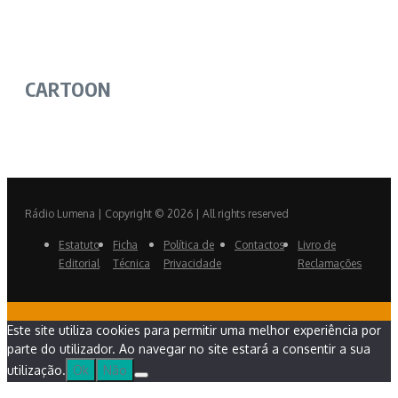
CARTOON
Rádio Lumena | Copyright © 2026 | All rights reserved
Estatuto
Ficha
Política de
Contactos
Livro de
Editorial
Técnica
Privacidade
Reclamações
Este site utiliza cookies para permitir uma melhor experiência por
parte do utilizador. Ao navegar no site estará a consentir a sua
utilização.
Ok
Não