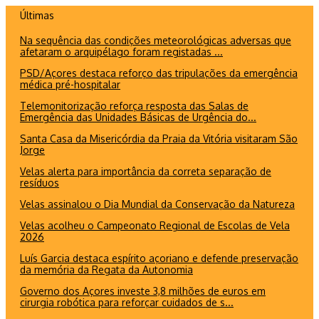
Ir
Últimas
para
Na sequência das condições meteorológicas adversas que
o
afetaram o arquipélago foram registadas ...
conteúdo
PSD/Açores destaca reforço das tripulações da emergência
médica pré-hospitalar
Telemonitorização reforça resposta das Salas de
Emergência das Unidades Básicas de Urgência do...
Santa Casa da Misericórdia da Praia da Vitória visitaram São
Jorge
Velas alerta para importância da correta separação de
resíduos
Velas assinalou o Dia Mundial da Conservação da Natureza
Velas acolheu o Campeonato Regional de Escolas de Vela
2026
Luís Garcia destaca espírito açoriano e defende preservação
da memória da Regata da Autonomia
Governo dos Açores investe 3,8 milhões de euros em
cirurgia robótica para reforçar cuidados de s...