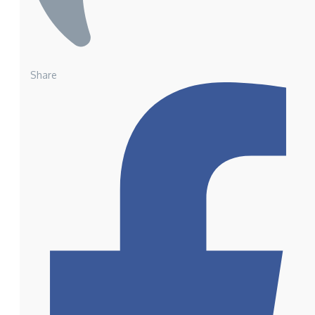
Share