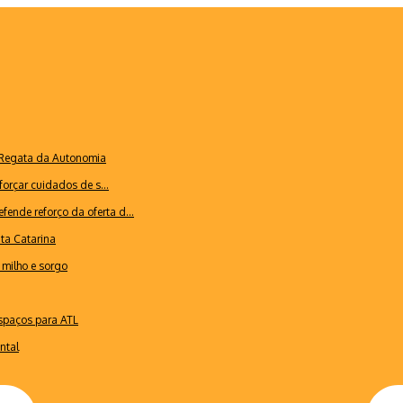
a Regata da Autonomia
forçar cuidados de s...
ende reforço da oferta d...
nta Catarina
milho e sorgo
espaços para ATL
ntal