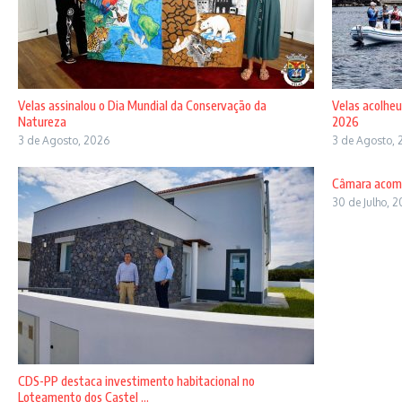
Velas assinalou o Dia Mundial da Conservação da
Velas acolheu
Natureza
2026
3 de Agosto, 2026
3 de Agosto, 
Câmara acomp
30 de Julho, 
CDS-PP destaca investimento habitacional no
Loteamento dos Castel ...