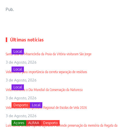
Pub.
Últimas notícias
Local
Santa Casa da Misericórdia da Praia da Vitória visitaram São Jorge
3 de Agosto, 2026
Local
Velas alerta para importância da correta separação de resíduos
3 de Agosto, 2026
Local
Velas assinalou o Dia Mundial da Conservação da Natureza
3 de Agosto, 2026
Desporto
Local
Velas acolheu o Campeonato Regional de Escolas de Vela 2026
3 de Agosto, 2026
Açores
ALRAA
Desporto
Luís Garcia destaca espírito açoriano e defende preservação da memória da Regata da