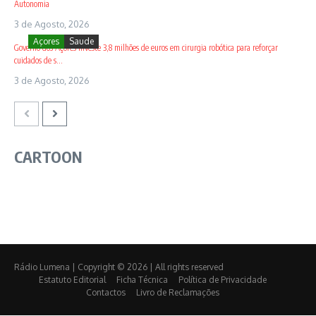
Autonomia
3 de Agosto, 2026
Açores
Saude
Governo dos Açores investe 3,8 milhões de euros em cirurgia robótica para reforçar
cuidados de s...
3 de Agosto, 2026
CARTOON
Rádio Lumena | Copyright © 2026 | All rights reserved
Estatuto Editorial
Ficha Técnica
Política de Privacidade
Contactos
Livro de Reclamações