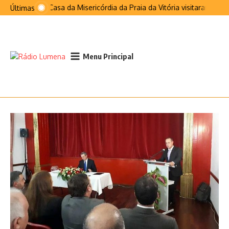
Ir para o conteúdo
Santa Casa da Misericórdia da Praia da Vitória visitaram São 
Últimas
Menu Principal