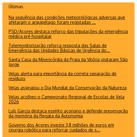
Ir
Últimas
para
Na sequência das condições meteorológicas adversas que
o
afetaram o arquipélago foram registadas ...
conteúdo
PSD/Açores destaca reforço das tripulações da emergência
médica pré-hospitalar
Telemonitorização reforça resposta das Salas de
Emergência das Unidades Básicas de Urgência do...
Santa Casa da Misericórdia da Praia da Vitória visitaram São
Jorge
Velas alerta para importância da correta separação de
resíduos
Velas assinalou o Dia Mundial da Conservação da Natureza
Velas acolheu o Campeonato Regional de Escolas de Vela
2026
Luís Garcia destaca espírito açoriano e defende preservação
da memória da Regata da Autonomia
Governo dos Açores investe 3,8 milhões de euros em
cirurgia robótica para reforçar cuidados de s...