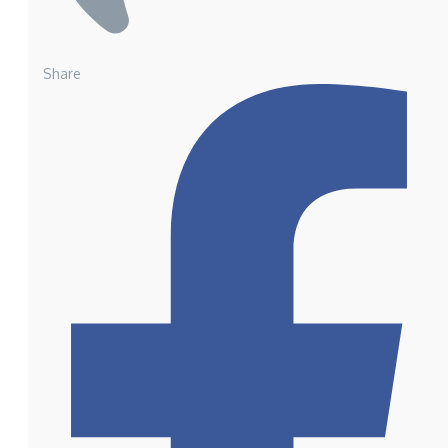
Share