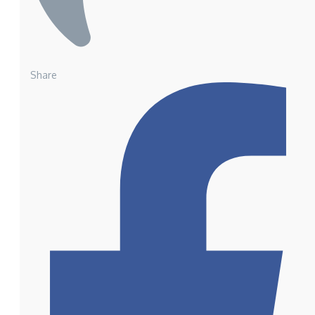
Share