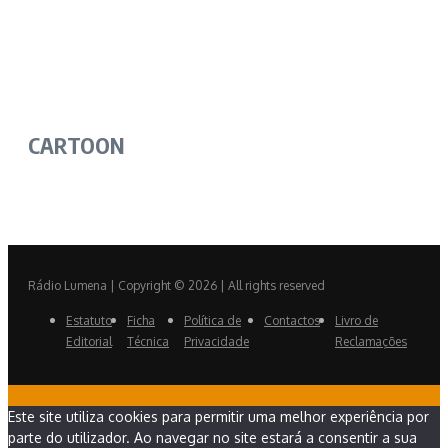
CARTOON
Rádio Lumena | Copyright © 2026 | All rights reserved
Estatuto
Ficha
Política de
Contactos
Livro de
Editorial
Técnica
Privacidade
Reclamações
Este site utiliza cookies para permitir uma melhor experiência por
parte do utilizador. Ao navegar no site estará a consentir a sua