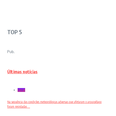
TOP 5
Pub.
Últimas notícias
Local
Na sequência das condições meteorológicas adversas que afetaram o arquipélago
foram registadas ...