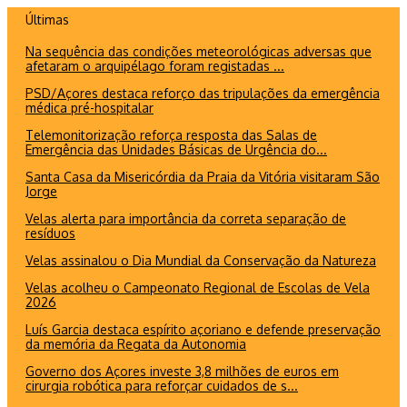
Ir
Últimas
para
Na sequência das condições meteorológicas adversas que
o
afetaram o arquipélago foram registadas ...
conteúdo
PSD/Açores destaca reforço das tripulações da emergência
médica pré-hospitalar
Telemonitorização reforça resposta das Salas de
Emergência das Unidades Básicas de Urgência do...
Santa Casa da Misericórdia da Praia da Vitória visitaram São
Jorge
Velas alerta para importância da correta separação de
resíduos
Velas assinalou o Dia Mundial da Conservação da Natureza
Velas acolheu o Campeonato Regional de Escolas de Vela
2026
Luís Garcia destaca espírito açoriano e defende preservação
da memória da Regata da Autonomia
Governo dos Açores investe 3,8 milhões de euros em
cirurgia robótica para reforçar cuidados de s...