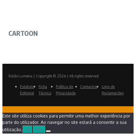
CARTOON
Rádio Lumena | Copyright © 2026 | All rights reserved
Estatuto
Ficha
Política de
Contactos
Livro de
Editorial
Técnica
Privacidade
Reclamações
Este site utiliza cookies para permitir uma melhor experiência por
parte do utilizador. Ao navegar no site estará a consentir a sua
utilização.
Ok
Não