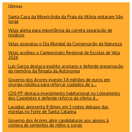
Ir
Últimas
para
Santa Casa da Misericórdia da Praia da Vitória visitaram São
o
Jorge
conteúdo
Velas alerta para importância da correta separação de
resíduos
Velas assinalou o Dia Mundial da Conservação da Natureza
Velas acolheu o Campeonato Regional de Escolas de Vela
2026
Luís Garcia destaca espírito açoriano e defende preservação
da memória da Regata da Autonomia
Governo dos Açores investe 3,8 milhões de euros em
cirurgia robótica para reforçar cuidados de s...
CDS-PP destaca investimento habitacional no Loteamento
dos Casteletes e defende reforço da oferta d...
Lavadias apresenta 8 filmes em 3 noites debaixo das
estrelas no Forte de Santa Catarina
Governo dos Açores abre candidaturas aos apoios à
compra de sementes de milho e sorgo