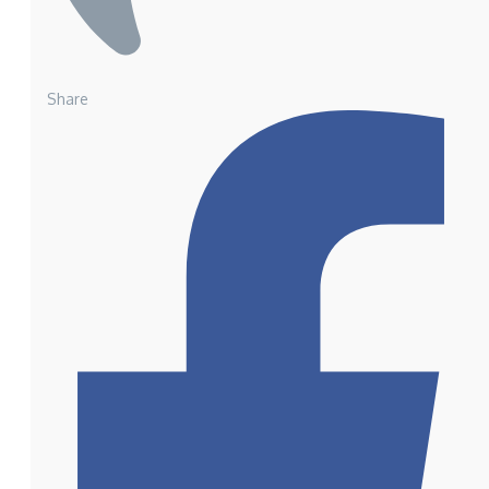
Share