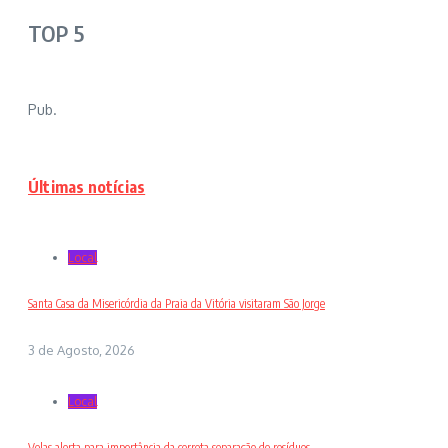
TOP 5
Pub.
Últimas notícias
Local
Santa Casa da Misericórdia da Praia da Vitória visitaram São Jorge
3 de Agosto, 2026
Local
Velas alerta para importância da correta separação de resíduos