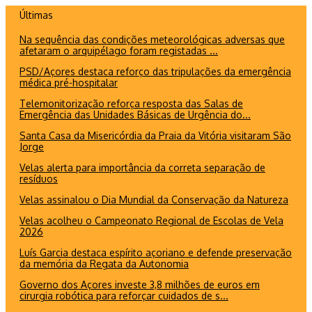
Ir
Últimas
para
Na sequência das condições meteorológicas adversas que
o
afetaram o arquipélago foram registadas ...
conteúdo
PSD/Açores destaca reforço das tripulações da emergência
médica pré-hospitalar
Telemonitorização reforça resposta das Salas de
Emergência das Unidades Básicas de Urgência do...
Santa Casa da Misericórdia da Praia da Vitória visitaram São
Jorge
Velas alerta para importância da correta separação de
resíduos
Velas assinalou o Dia Mundial da Conservação da Natureza
Velas acolheu o Campeonato Regional de Escolas de Vela
2026
Luís Garcia destaca espírito açoriano e defende preservação
da memória da Regata da Autonomia
Governo dos Açores investe 3,8 milhões de euros em
cirurgia robótica para reforçar cuidados de s...