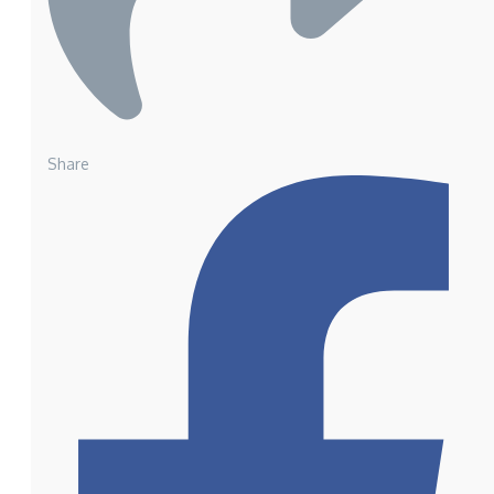
Share