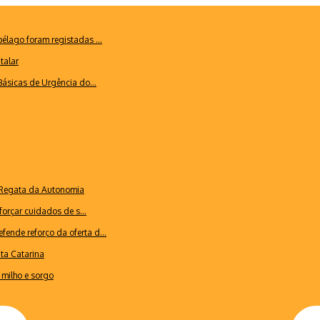
lago foram registadas ...
talar
ásicas de Urgência do...
a Regata da Autonomia
forçar cuidados de s...
ende reforço da oferta d...
nta Catarina
milho e sorgo