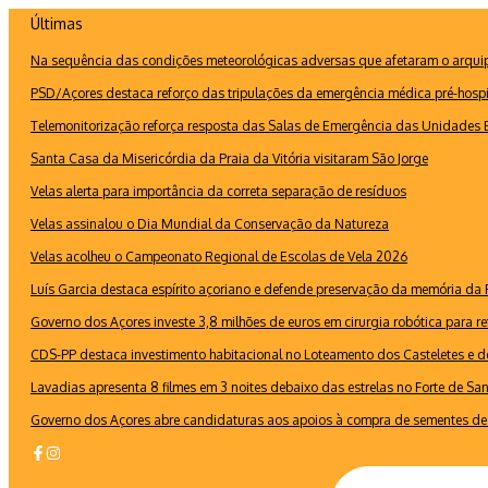
Ir
Últimas
para
Na sequência das condições meteorológicas adversas que afetaram o arquipé
o
conteúdo
PSD/Açores destaca reforço das tripulações da emergência médica pré-hospi
Telemonitorização reforça resposta das Salas de Emergência das Unidades B
Santa Casa da Misericórdia da Praia da Vitória visitaram São Jorge
Velas alerta para importância da correta separação de resíduos
Velas assinalou o Dia Mundial da Conservação da Natureza
Velas acolheu o Campeonato Regional de Escolas de Vela 2026
Luís Garcia destaca espírito açoriano e defende preservação da memória d
Governo dos Açores investe 3,8 milhões de euros em cirurgia robótica para re
CDS-PP destaca investimento habitacional no Loteamento dos Casteletes e def
Lavadias apresenta 8 filmes em 3 noites debaixo das estrelas no Forte de Sa
Governo dos Açores abre candidaturas aos apoios à compra de sementes de 