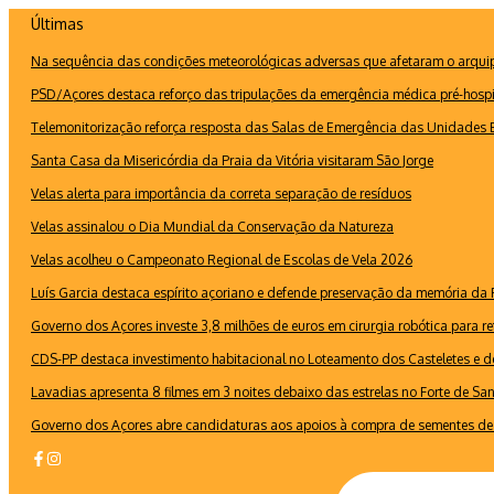
Ir
Últimas
para
Na sequência das condições meteorológicas adversas que afetaram o arquipé
o
conteúdo
PSD/Açores destaca reforço das tripulações da emergência médica pré-hospi
Telemonitorização reforça resposta das Salas de Emergência das Unidades B
Santa Casa da Misericórdia da Praia da Vitória visitaram São Jorge
Velas alerta para importância da correta separação de resíduos
Velas assinalou o Dia Mundial da Conservação da Natureza
Velas acolheu o Campeonato Regional de Escolas de Vela 2026
Luís Garcia destaca espírito açoriano e defende preservação da memória d
Governo dos Açores investe 3,8 milhões de euros em cirurgia robótica para re
CDS-PP destaca investimento habitacional no Loteamento dos Casteletes e def
Lavadias apresenta 8 filmes em 3 noites debaixo das estrelas no Forte de Sa
Governo dos Açores abre candidaturas aos apoios à compra de sementes de 