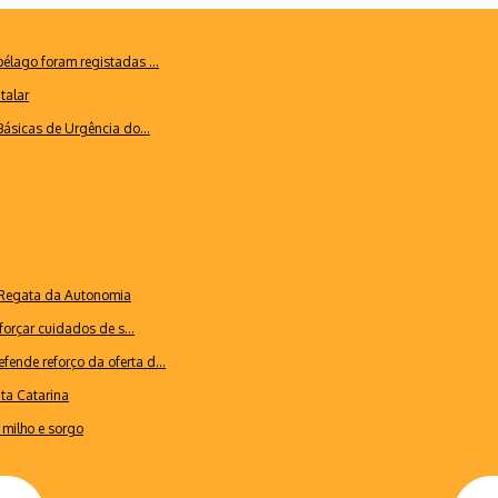
lago foram registadas ...
talar
ásicas de Urgência do...
a Regata da Autonomia
forçar cuidados de s...
ende reforço da oferta d...
nta Catarina
milho e sorgo