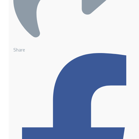
Share