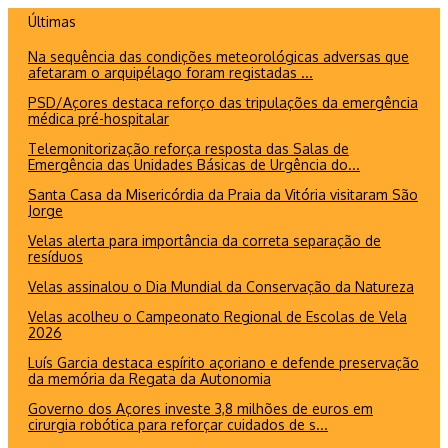
Ir
Últimas
para
Na sequência das condições meteorológicas adversas que
o
afetaram o arquipélago foram registadas ...
conteúdo
PSD/Açores destaca reforço das tripulações da emergência
médica pré-hospitalar
Telemonitorização reforça resposta das Salas de
Emergência das Unidades Básicas de Urgência do...
Santa Casa da Misericórdia da Praia da Vitória visitaram São
Jorge
Velas alerta para importância da correta separação de
resíduos
Velas assinalou o Dia Mundial da Conservação da Natureza
Velas acolheu o Campeonato Regional de Escolas de Vela
2026
Luís Garcia destaca espírito açoriano e defende preservação
da memória da Regata da Autonomia
Governo dos Açores investe 3,8 milhões de euros em
cirurgia robótica para reforçar cuidados de s...