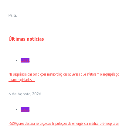
Pub.
Últimas notícias
Local
Na sequência das condições meteorológicas adversas que afetaram o arquipélago
foram registadas ...
6 de Agosto, 2026
Local
PSD/Açores destaca reforço das tripulações da emergência médica pré-hospitalar