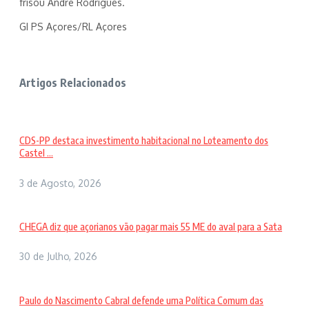
frisou André Rodrigues.
GI PS Açores/RL Açores
Artigos Relacionados
CDS-PP destaca investimento habitacional no Loteamento dos
Castel ...
3 de Agosto, 2026
CHEGA diz que açorianos vão pagar mais 55 ME do aval para a Sata
30 de Julho, 2026
Paulo do Nascimento Cabral defende uma Política Comum das