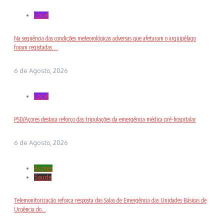
Local
Na sequência das condições meteorológicas adversas que afetaram o arquipélago
foram registadas ...
6 de Agosto, 2026
Local
PSD/Açores destaca reforço das tripulações da emergência médica pré-hospitalar
6 de Agosto, 2026
Açores
Saude
Telemonitorização reforça resposta das Salas de Emergência das Unidades Básicas de
Urgência do...