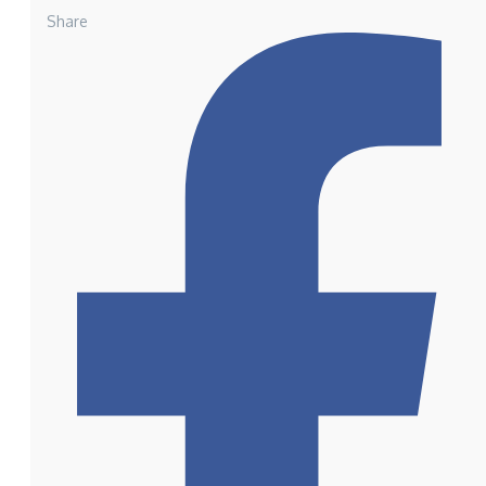
Share