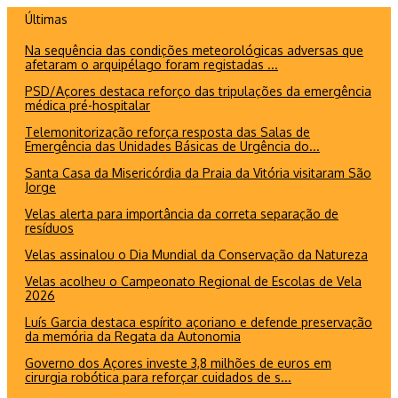
Ir
Últimas
para
Na sequência das condições meteorológicas adversas que
o
afetaram o arquipélago foram registadas ...
conteúdo
PSD/Açores destaca reforço das tripulações da emergência
médica pré-hospitalar
Telemonitorização reforça resposta das Salas de
Emergência das Unidades Básicas de Urgência do...
Santa Casa da Misericórdia da Praia da Vitória visitaram São
Jorge
Velas alerta para importância da correta separação de
resíduos
Velas assinalou o Dia Mundial da Conservação da Natureza
Velas acolheu o Campeonato Regional de Escolas de Vela
2026
Luís Garcia destaca espírito açoriano e defende preservação
da memória da Regata da Autonomia
Governo dos Açores investe 3,8 milhões de euros em
cirurgia robótica para reforçar cuidados de s...