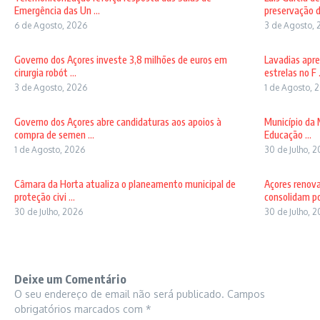
Emergência das Un ...
preservação d
6 de Agosto, 2026
3 de Agosto, 
Governo dos Açores investe 3,8 milhões de euros em
Lavadias apre
cirurgia robót ...
estrelas no F .
3 de Agosto, 2026
1 de Agosto, 
Governo dos Açores abre candidaturas aos apoios à
Município da 
compra de semen ...
Educação ...
1 de Agosto, 2026
30 de Julho, 
Câmara da Horta atualiza o planeamento municipal de
Açores renov
proteção civi ...
consolidam pos
30 de Julho, 2026
30 de Julho, 
Deixe um Comentário
O seu endereço de email não será publicado.
Campos
obrigatórios marcados com
*