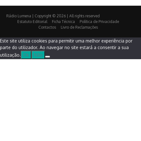
Rádio Lumena | Copyright © 2026 | All rights reserved
Estatuto Editorial
Ficha Técnica
Política de Privacidade
Contactos
Livro de Reclamações
Este site utiliza cookies para permitir uma melhor experiência por
parte do utilizador. Ao navegar no site estará a consentir a sua
utilização.
Ok
Não