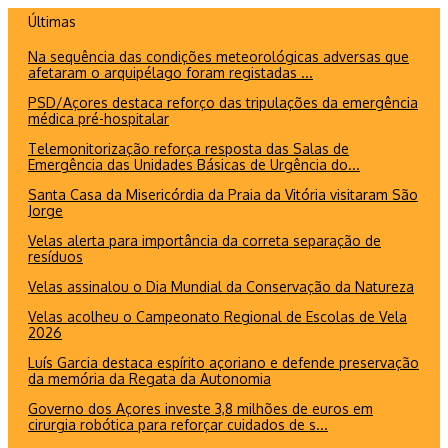
Ir
Últimas
para
Na sequência das condições meteorológicas adversas que
o
afetaram o arquipélago foram registadas ...
conteúdo
PSD/Açores destaca reforço das tripulações da emergência
médica pré-hospitalar
Telemonitorização reforça resposta das Salas de
Emergência das Unidades Básicas de Urgência do...
Santa Casa da Misericórdia da Praia da Vitória visitaram São
Jorge
Velas alerta para importância da correta separação de
resíduos
Velas assinalou o Dia Mundial da Conservação da Natureza
Velas acolheu o Campeonato Regional de Escolas de Vela
2026
Luís Garcia destaca espírito açoriano e defende preservação
da memória da Regata da Autonomia
Governo dos Açores investe 3,8 milhões de euros em
cirurgia robótica para reforçar cuidados de s...