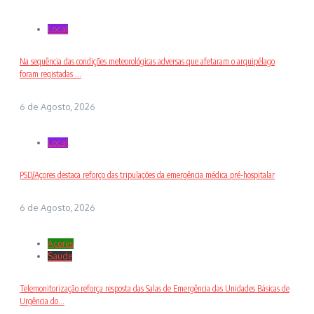
Local
Na sequência das condições meteorológicas adversas que afetaram o arquipélago
foram registadas ...
6 de Agosto, 2026
Local
PSD/Açores destaca reforço das tripulações da emergência médica pré-hospitalar
6 de Agosto, 2026
Açores
Saude
Telemonitorização reforça resposta das Salas de Emergência das Unidades Básicas de
Urgência do...