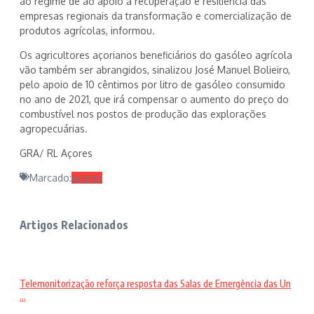
ao regime de ao apoio à recuperação e resiliência das
empresas regionais da transformação e comercialização de
produtos agrícolas, informou.
Os agricultores açorianos beneficiários do gasóleo agrícola
vão também ser abrangidos, sinalizou José Manuel Bolieiro,
pelo apoio de 10 cêntimos por litro de gasóleo consumido
no ano de 2021, que irá compensar o aumento do preço do
combustível nos postos de produção das explorações
agropecuárias.
GRA/ RL Açores
Marcado:
açores
Artigos Relacionados
Telemonitorização reforça resposta das Salas de Emergência das Un
...