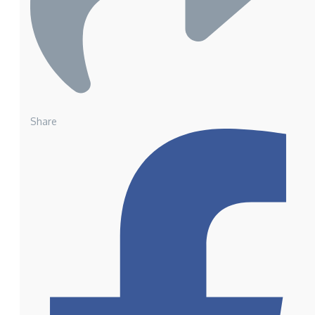
Share