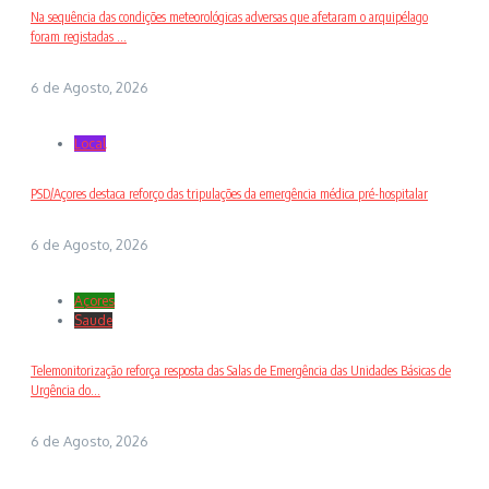
Na sequência das condições meteorológicas adversas que afetaram o arquipélago
foram registadas ...
6 de Agosto, 2026
Local
PSD/Açores destaca reforço das tripulações da emergência médica pré-hospitalar
6 de Agosto, 2026
Açores
Saude
Telemonitorização reforça resposta das Salas de Emergência das Unidades Básicas de
Urgência do...
6 de Agosto, 2026