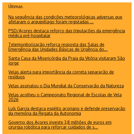
Ir
Últimas
para
Na sequência das condições meteorológicas adversas que
o
afetaram o arquipélago foram registadas ...
conteúdo
PSD/Açores destaca reforço das tripulações da emergência
médica pré-hospitalar
Telemonitorização reforça resposta das Salas de
Emergência das Unidades Básicas de Urgência do...
Santa Casa da Misericórdia da Praia da Vitória visitaram São
Jorge
Velas alerta para importância da correta separação de
resíduos
Velas assinalou o Dia Mundial da Conservação da Natureza
Velas acolheu o Campeonato Regional de Escolas de Vela
2026
Luís Garcia destaca espírito açoriano e defende preservação
da memória da Regata da Autonomia
Governo dos Açores investe 3,8 milhões de euros em
cirurgia robótica para reforçar cuidados de s...