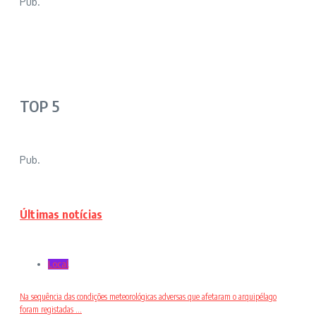
Pub.
TOP 5
Pub.
Últimas notícias
Local
Na sequência das condições meteorológicas adversas que afetaram o arquipélago
foram registadas ...