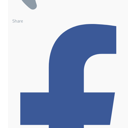
Share