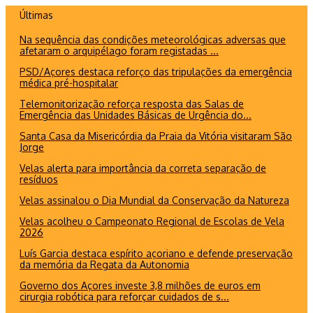
Ir
Últimas
para
Na sequência das condições meteorológicas adversas que
o
afetaram o arquipélago foram registadas ...
conteúdo
PSD/Açores destaca reforço das tripulações da emergência
médica pré-hospitalar
Telemonitorização reforça resposta das Salas de
Emergência das Unidades Básicas de Urgência do...
Santa Casa da Misericórdia da Praia da Vitória visitaram São
Jorge
Velas alerta para importância da correta separação de
resíduos
Velas assinalou o Dia Mundial da Conservação da Natureza
Velas acolheu o Campeonato Regional de Escolas de Vela
2026
Luís Garcia destaca espírito açoriano e defende preservação
da memória da Regata da Autonomia
Governo dos Açores investe 3,8 milhões de euros em
cirurgia robótica para reforçar cuidados de s...