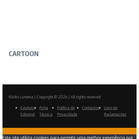
CARTOON
Rádio Lumena | Copyright © 2026 | All rights reserved
Estatuto
Ficha
Política de
Contactos
Livro de
Editorial
Técnica
Privacidade
Reclamações
Este site utiliza cookies para permitir uma melhor experiência por