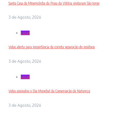
Santa Casa da Misericórdia da Praia da Vitória visitaram São Jorge
3 de Agosto, 2026
Local
Velas alerta para importância da correta separação de resíduos
3 de Agosto, 2026
Local
Velas assinalou o Dia Mundial da Conservação da Natureza
3 de Agosto, 2026