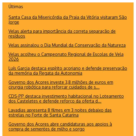
Ir
Últimas
para
Santa Casa da Misericórdia da Praia da Vitória visitaram São
o
Jorge
conteúdo
Velas alerta para importância da correta separação de
resíduos
Velas assinalou o Dia Mundial da Conservação da Natureza
Velas acolheu o Campeonato Regional de Escolas de Vela
2026
Luís Garcia destaca espírito açoriano e defende preservação
da memória da Regata da Autonomia
Governo dos Açores investe 3,8 milhões de euros em
cirurgia robótica para reforçar cuidados de s...
CDS-PP destaca investimento habitacional no Loteamento
dos Casteletes e defende reforço da oferta d...
Lavadias apresenta 8 filmes em 3 noites debaixo das
estrelas no Forte de Santa Catarina
Governo dos Açores abre candidaturas aos apoios à
compra de sementes de milho e sorgo