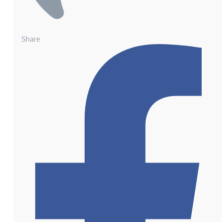
Share