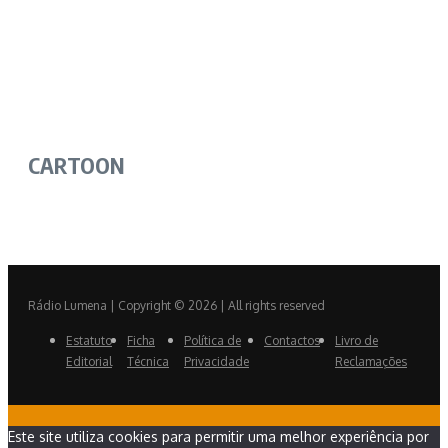
CARTOON
Rádio Lumena | Copyright © 2026 | All rights reserved
Estatuto
Ficha
Política de
Contactos
Livro de
Editorial
Técnica
Privacidade
Reclamações
Este site utiliza cookies para permitir uma melhor experiência por