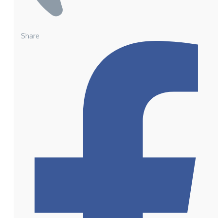
Share