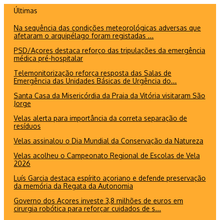
Ir
Últimas
para
Na sequência das condições meteorológicas adversas que
o
afetaram o arquipélago foram registadas ...
conteúdo
PSD/Açores destaca reforço das tripulações da emergência
médica pré-hospitalar
Telemonitorização reforça resposta das Salas de
Emergência das Unidades Básicas de Urgência do...
Santa Casa da Misericórdia da Praia da Vitória visitaram São
Jorge
Velas alerta para importância da correta separação de
resíduos
Velas assinalou o Dia Mundial da Conservação da Natureza
Velas acolheu o Campeonato Regional de Escolas de Vela
2026
Luís Garcia destaca espírito açoriano e defende preservação
da memória da Regata da Autonomia
Governo dos Açores investe 3,8 milhões de euros em
cirurgia robótica para reforçar cuidados de s...