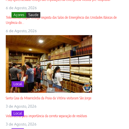
6 de Agosto, 2026
Açores
Saude
Telemonitorização reforça resposta das Salas de Emergência das Unidades Básicas de
Urgência do...
6 de Agosto, 2026
Local
Santa Casa da Misericórdia da Praia da Vitória visitaram São Jorge
3 de Agosto, 2026
Local
Velas alerta para importância da correta separação de resíduos
3 de Agosto, 2026