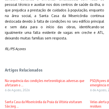
pessoal técnico e auxiliar nos dois centros de saúde da ilha, o
que prejudica a prestação de cuidados à população, enquanto
na área social, a Santa Casa da Misericórdia continua
deslocada devido à falta de condições no seu edifício principal
e sem data para o início das obras, identificando-se
igualmente uma falta evidente de vagas em creche e ATL,
deixando muitas famílias sem resposta.
RL/PS Açores
Artigos Relacionados
Na sequência das condições meteorológicas adversas que
PSD/Açores de
afetaram o ...
emergência mé
6 de Agosto, 2026
6 de Agosto, 
Santa Casa da Misericórdia da Praia da Vitória visitaram
Velas alerta 
São Jorg ...
resíduos