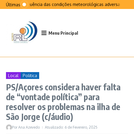
Ir para o conteúdo
Na sequência das condições meteorológicas adversas que afe
Últimas
Menu Principal
Local
Politica
PS/Açores considera haver falta
de “vontade política” para
resolver os problemas na ilha de
São Jorge (c/áudio)
Por
Ana Azevedo
Atualizado: 6 de Fevereiro, 2025