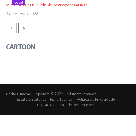
Local
Velas assinalou o Dia Mundial da Conservação da Natureza
3 de Agosto, 2026
CARTOON
Rádio Lumena | Copyright © 2026 | All rights reserved
Estatuto Editorial
Ficha Técnica
Política de Privacidade
Contactos
Livro de Reclamações