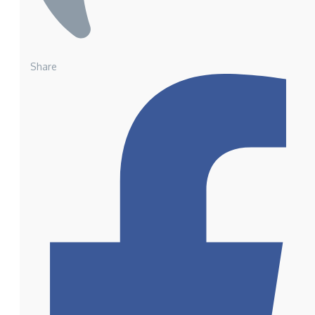
Share