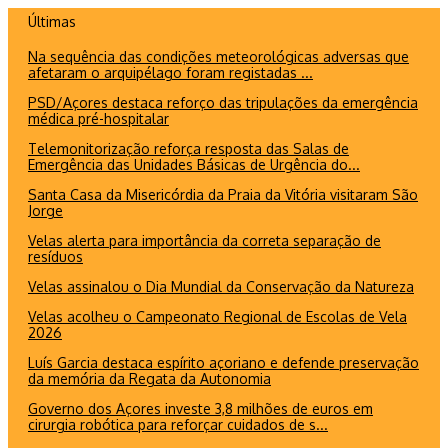
Ir
Últimas
para
Na sequência das condições meteorológicas adversas que
o
afetaram o arquipélago foram registadas ...
conteúdo
PSD/Açores destaca reforço das tripulações da emergência
médica pré-hospitalar
Telemonitorização reforça resposta das Salas de
Emergência das Unidades Básicas de Urgência do...
Santa Casa da Misericórdia da Praia da Vitória visitaram São
Jorge
Velas alerta para importância da correta separação de
resíduos
Velas assinalou o Dia Mundial da Conservação da Natureza
Velas acolheu o Campeonato Regional de Escolas de Vela
2026
Luís Garcia destaca espírito açoriano e defende preservação
da memória da Regata da Autonomia
Governo dos Açores investe 3,8 milhões de euros em
cirurgia robótica para reforçar cuidados de s...