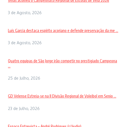
Velas acolheu o Campeonato Regional de Escolas de Vela 2026
3 de Agosto, 2026
Luís Garcia destaca espírito açoriano e defende preservação da me ...
3 de Agosto, 2026
Quatro equipas de São Jorge irão competir no prestigiado Campeona
...
25 de Julho, 2026
GD Velense Estreia-se na II Divisão Regional de Voleibol em Senio ...
23 de Julho, 2026
Espaço Entrevista – André Rodrigues (c/áudio)