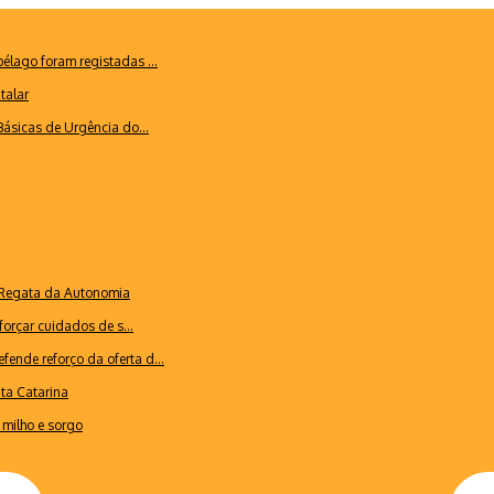
lago foram registadas ...
talar
ásicas de Urgência do...
a Regata da Autonomia
forçar cuidados de s...
ende reforço da oferta d...
nta Catarina
milho e sorgo