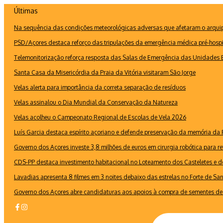
Ir
Últimas
para
Na sequência das condições meteorológicas adversas que afetaram o arquipé
o
conteúdo
PSD/Açores destaca reforço das tripulações da emergência médica pré-hospi
Telemonitorização reforça resposta das Salas de Emergência das Unidades B
Santa Casa da Misericórdia da Praia da Vitória visitaram São Jorge
Velas alerta para importância da correta separação de resíduos
Velas assinalou o Dia Mundial da Conservação da Natureza
Velas acolheu o Campeonato Regional de Escolas de Vela 2026
Luís Garcia destaca espírito açoriano e defende preservação da memória d
Governo dos Açores investe 3,8 milhões de euros em cirurgia robótica para re
CDS-PP destaca investimento habitacional no Loteamento dos Casteletes e def
Lavadias apresenta 8 filmes em 3 noites debaixo das estrelas no Forte de Sa
Governo dos Açores abre candidaturas aos apoios à compra de sementes de 