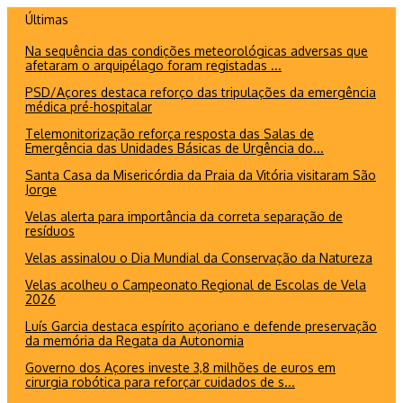
Ir
Últimas
para
Na sequência das condições meteorológicas adversas que
o
afetaram o arquipélago foram registadas ...
conteúdo
PSD/Açores destaca reforço das tripulações da emergência
médica pré-hospitalar
Telemonitorização reforça resposta das Salas de
Emergência das Unidades Básicas de Urgência do...
Santa Casa da Misericórdia da Praia da Vitória visitaram São
Jorge
Velas alerta para importância da correta separação de
resíduos
Velas assinalou o Dia Mundial da Conservação da Natureza
Velas acolheu o Campeonato Regional de Escolas de Vela
2026
Luís Garcia destaca espírito açoriano e defende preservação
da memória da Regata da Autonomia
Governo dos Açores investe 3,8 milhões de euros em
cirurgia robótica para reforçar cuidados de s...