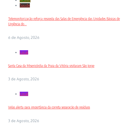
Açores
Saude
Telemonitorização reforça resposta das Salas de Emergência das Unidades Básicas de
Urgência do...
6 de Agosto, 2026
Local
Santa Casa da Misericórdia da Praia da Vitória visitaram São Jorge
3 de Agosto, 2026
Local
Velas alerta para importância da correta separação de resíduos
3 de Agosto, 2026