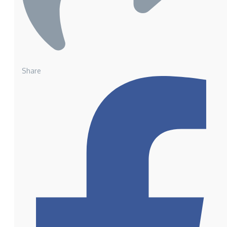
Share