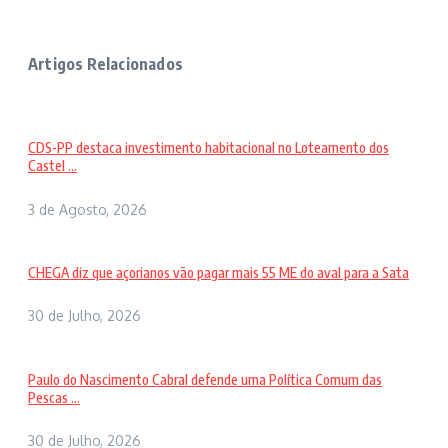
Artigos Relacionados
CDS-PP destaca investimento habitacional no Loteamento dos
Castel ...
3 de Agosto, 2026
CHEGA diz que açorianos vão pagar mais 55 ME do aval para a Sata
30 de Julho, 2026
Paulo do Nascimento Cabral defende uma Política Comum das
Pescas ...
30 de Julho, 2026