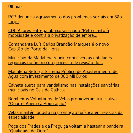
Ir
Últimas
para
PCP denuncia agravamento dos problemas sociais em São
o
Jorge
conteúdo
CDU Açores entrega abaixo-assinado “Pelo direito à
mobilidade e contra a privatização de empre...
Comandante Luís Carlos Brandão Marques é o novo
Capitão do Porto da Horta
Município da Madalena reuniu com diversas entidades
regionais no âmbito do processo de revisão do...
Madalena Reforça Sistema Público de Abastecimento de
Água com Investimento de 300 Mil Euros
Calheta alerta para vandalismo nas instalações sanitárias
municipais no Cais da Calheta
Bombeiros Voluntários de Velas promoveram a iniciativa
“Quartel Aberto à População”
Velas mantém aposta na promoção turística em revistas da
especialidade
Poça dos Frades e da Preguiça voltam a hastear a bandeira
“Qualidade de Ouro”