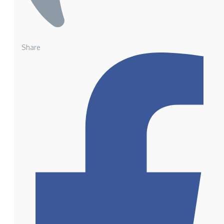
Share