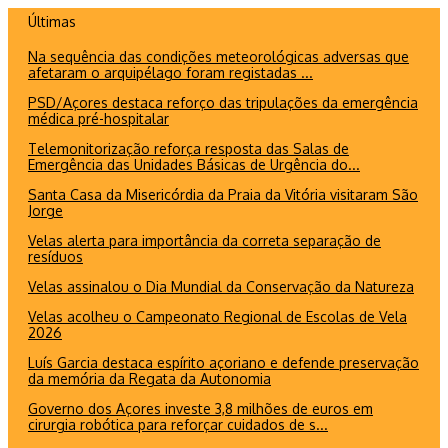
Ir
Últimas
para
Na sequência das condições meteorológicas adversas que
o
afetaram o arquipélago foram registadas ...
conteúdo
PSD/Açores destaca reforço das tripulações da emergência
médica pré-hospitalar
Telemonitorização reforça resposta das Salas de
Emergência das Unidades Básicas de Urgência do...
Santa Casa da Misericórdia da Praia da Vitória visitaram São
Jorge
Velas alerta para importância da correta separação de
resíduos
Velas assinalou o Dia Mundial da Conservação da Natureza
Velas acolheu o Campeonato Regional de Escolas de Vela
2026
Luís Garcia destaca espírito açoriano e defende preservação
da memória da Regata da Autonomia
Governo dos Açores investe 3,8 milhões de euros em
cirurgia robótica para reforçar cuidados de s...