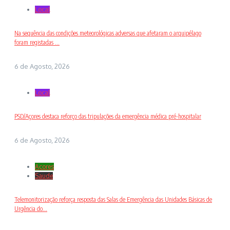
Local
Na sequência das condições meteorológicas adversas que afetaram o arquipélago
foram registadas ...
6 de Agosto, 2026
Local
PSD/Açores destaca reforço das tripulações da emergência médica pré-hospitalar
6 de Agosto, 2026
Açores
Saude
Telemonitorização reforça resposta das Salas de Emergência das Unidades Básicas de
Urgência do...