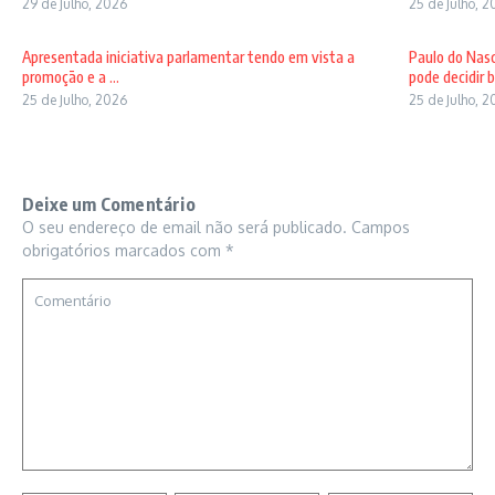
29 de Julho, 2026
25 de Julho, 
Apresentada iniciativa parlamentar tendo em vista a
Paulo do Nas
promoção e a ...
pode decidir b 
25 de Julho, 2026
25 de Julho, 
Deixe um Comentário
O seu endereço de email não será publicado.
Campos
obrigatórios marcados com
*