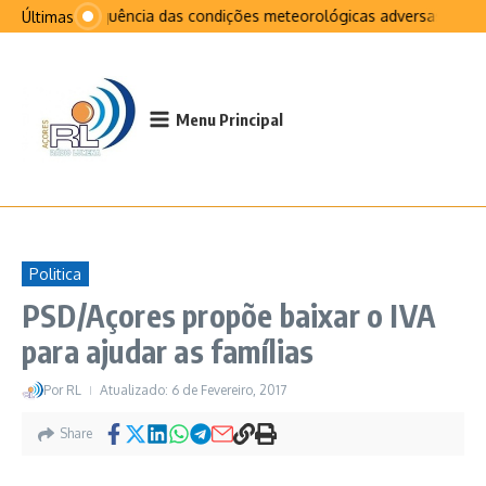
Ir para o conteúdo
Na sequência das condições meteorológicas adversas que af
Últimas
Menu Principal
Politica
PSD/Açores propõe baixar o IVA
para ajudar as famílias
Por
RL
Atualizado: 6 de Fevereiro, 2017
Share