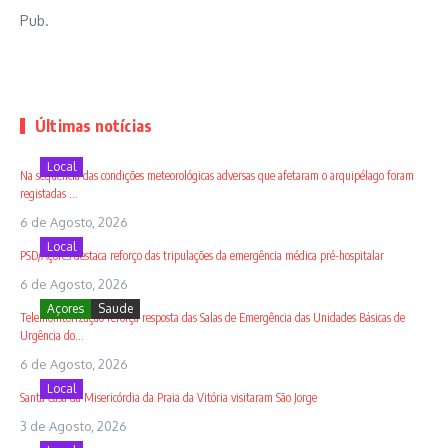
Pub.
Últimas notícias
Local
Na sequência das condições meteorológicas adversas que afetaram o arquipélago foram
registadas ...
6 de Agosto, 2026
Local
PSD/Açores destaca reforço das tripulações da emergência médica pré-hospitalar
6 de Agosto, 2026
Açores
Saude
Telemonitorização reforça resposta das Salas de Emergência das Unidades Básicas de
Urgência do...
6 de Agosto, 2026
Local
Santa Casa da Misericórdia da Praia da Vitória visitaram São Jorge
3 de Agosto, 2026