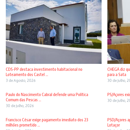
CDS-PP destaca investimento habitacional no
CHEGA diz qu
Loteamento dos Castel ...
para a Sata
3 de Agosto, 2026
30 de Julho, 
Paulo do Nascimento Cabral defende uma Política
PS/Açores exi
Comum das Pescas ...
30 de Julho, 
30 de Julho, 2026
Francisco César exige pagamento imediato dos 23
PSD/Açores ap
milhões prometido ...
Lotaçor