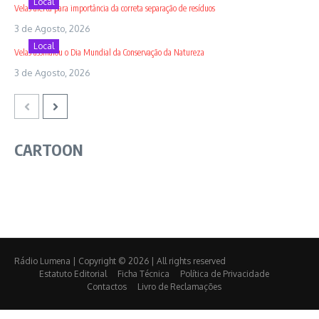
Local
Velas alerta para importância da correta separação de resíduos
3 de Agosto, 2026
Local
Velas assinalou o Dia Mundial da Conservação da Natureza
3 de Agosto, 2026
CARTOON
Rádio Lumena | Copyright © 2026 | All rights reserved
Estatuto Editorial
Ficha Técnica
Política de Privacidade
Contactos
Livro de Reclamações