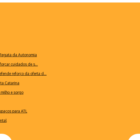
a Regata da Autonomia
forçar cuidados de s...
ende reforço da oferta d...
nta Catarina
milho e sorgo
espaços para ATL
ntal