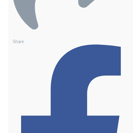
Share