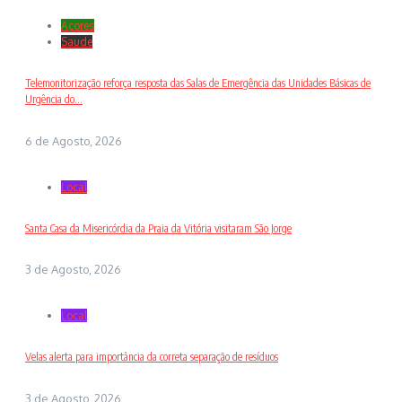
Açores
Saude
Telemonitorização reforça resposta das Salas de Emergência das Unidades Básicas de
Urgência do...
6 de Agosto, 2026
Local
Santa Casa da Misericórdia da Praia da Vitória visitaram São Jorge
3 de Agosto, 2026
Local
Velas alerta para importância da correta separação de resíduos
3 de Agosto, 2026