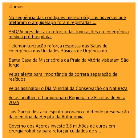
Ir
Últimas
para
Na sequência das condições meteorológicas adversas que
o
afetaram o arquipélago foram registadas ...
conteúdo
PSD/Açores destaca reforço das tripulações da emergência
médica pré-hospitalar
Telemonitorização reforça resposta das Salas de
Emergência das Unidades Básicas de Urgência do...
Santa Casa da Misericórdia da Praia da Vitória visitaram São
Jorge
Velas alerta para importância da correta separação de
resíduos
Velas assinalou o Dia Mundial da Conservação da Natureza
Velas acolheu o Campeonato Regional de Escolas de Vela
2026
Luís Garcia destaca espírito açoriano e defende preservação
da memória da Regata da Autonomia
Governo dos Açores investe 3,8 milhões de euros em
cirurgia robótica para reforçar cuidados de s...