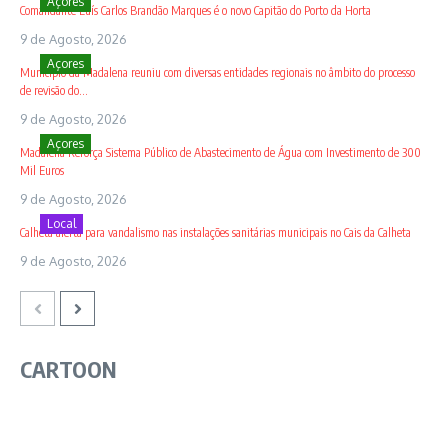
Açores
Comandante Luís Carlos Brandão Marques é o novo Capitão do Porto da Horta
9 de Agosto, 2026
Açores
Município da Madalena reuniu com diversas entidades regionais no âmbito do processo
de revisão do...
9 de Agosto, 2026
Açores
Madalena Reforça Sistema Público de Abastecimento de Água com Investimento de 300
Mil Euros
9 de Agosto, 2026
Local
Calheta alerta para vandalismo nas instalações sanitárias municipais no Cais da Calheta
9 de Agosto, 2026
CARTOON