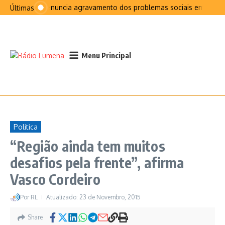
Ir para o conteúdo
PCP denuncia agravamento dos problemas sociais em São J
Últimas
Menu Principal
Politica
“Região ainda tem muitos
desafios pela frente”, afirma
Vasco Cordeiro
Por
RL
Atualizado: 23 de Novembro, 2015
Share