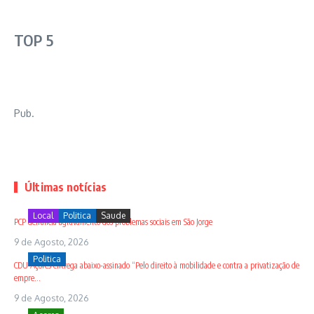
TOP 5
Pub.
Últimas notícias
Local
Politica
Saude
PCP denuncia agravamento dos problemas sociais em São Jorge
9 de Agosto, 2026
Politica
CDU Açores entrega abaixo-assinado “Pelo direito à mobilidade e contra a privatização de
empre...
9 de Agosto, 2026