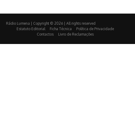
Rádio Lumena | Copyright © 2026 | All rights reserved
Estatuto Editorial
Ficha Técnica
Política de Privacidade
Contactos
Livro de Reclamações