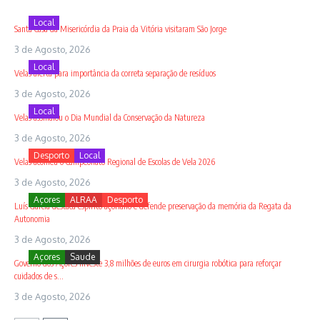
Local
Santa Casa da Misericórdia da Praia da Vitória visitaram São Jorge
3 de Agosto, 2026
Local
Velas alerta para importância da correta separação de resíduos
3 de Agosto, 2026
Local
Velas assinalou o Dia Mundial da Conservação da Natureza
3 de Agosto, 2026
Desporto
Local
Velas acolheu o Campeonato Regional de Escolas de Vela 2026
3 de Agosto, 2026
Açores
ALRAA
Desporto
Luís Garcia destaca espírito açoriano e defende preservação da memória da Regata da
Autonomia
3 de Agosto, 2026
Açores
Saude
Governo dos Açores investe 3,8 milhões de euros em cirurgia robótica para reforçar
cuidados de s...
3 de Agosto, 2026