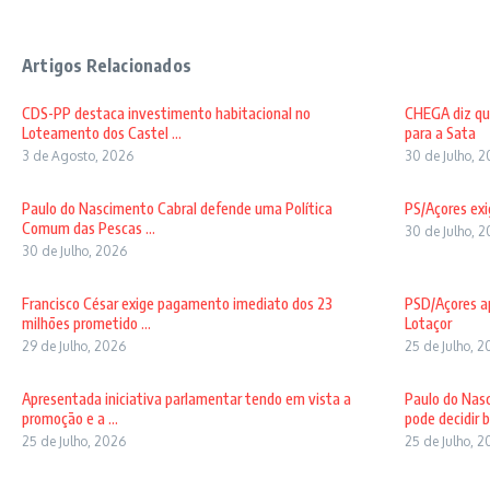
Artigos Relacionados
CDS-PP destaca investimento habitacional no
CHEGA diz qu
Loteamento dos Castel ...
para a Sata
3 de Agosto, 2026
30 de Julho, 
Paulo do Nascimento Cabral defende uma Política
PS/Açores exi
Comum das Pescas ...
30 de Julho, 
30 de Julho, 2026
Francisco César exige pagamento imediato dos 23
PSD/Açores ap
milhões prometido ...
Lotaçor
29 de Julho, 2026
25 de Julho, 
Apresentada iniciativa parlamentar tendo em vista a
Paulo do Nas
promoção e a ...
pode decidir b 
25 de Julho, 2026
25 de Julho, 