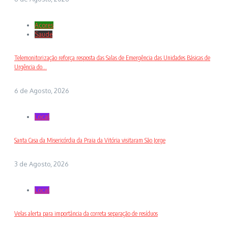
Açores
Saude
Telemonitorização reforça resposta das Salas de Emergência das Unidades Básicas de
Urgência do...
6 de Agosto, 2026
Local
Santa Casa da Misericórdia da Praia da Vitória visitaram São Jorge
3 de Agosto, 2026
Local
Velas alerta para importância da correta separação de resíduos