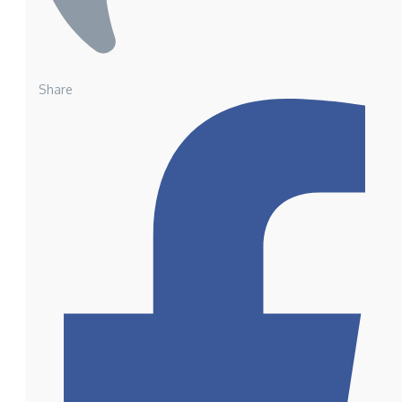
Share