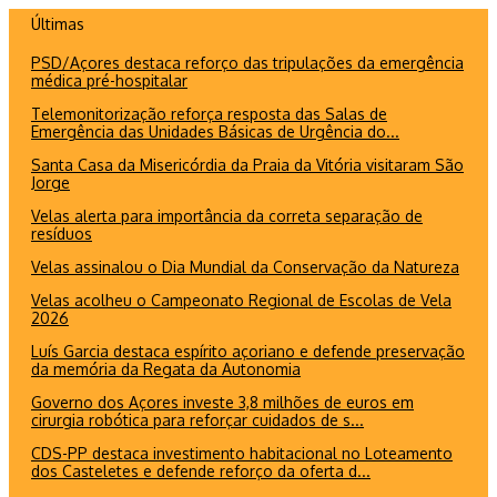
Ir
Últimas
para
PSD/Açores destaca reforço das tripulações da emergência
o
médica pré-hospitalar
conteúdo
Telemonitorização reforça resposta das Salas de
Emergência das Unidades Básicas de Urgência do...
Santa Casa da Misericórdia da Praia da Vitória visitaram São
Jorge
Velas alerta para importância da correta separação de
resíduos
Velas assinalou o Dia Mundial da Conservação da Natureza
Velas acolheu o Campeonato Regional de Escolas de Vela
2026
Luís Garcia destaca espírito açoriano e defende preservação
da memória da Regata da Autonomia
Governo dos Açores investe 3,8 milhões de euros em
cirurgia robótica para reforçar cuidados de s...
CDS-PP destaca investimento habitacional no Loteamento
dos Casteletes e defende reforço da oferta d...