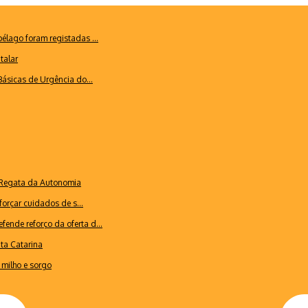
lago foram registadas ...
talar
ásicas de Urgência do...
a Regata da Autonomia
forçar cuidados de s...
ende reforço da oferta d...
nta Catarina
milho e sorgo