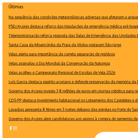
Ir
Últimas
para
Na sequência das condições meteorológicas adversas que afetaram o arquipé
o
conteúdo
PSD/Açores destaca reforço das tripulações da emergência médica pré-hospi
Telemonitorização reforça resposta das Salas de Emergência das Unidades B
Santa Casa da Misericórdia da Praia da Vitória visitaram São Jorge
Velas alerta para importância da correta separação de resíduos
Velas assinalou o Dia Mundial da Conservação da Natureza
Velas acolheu o Campeonato Regional de Escolas de Vela 2026
Luís Garcia destaca espírito açoriano e defende preservação da memória d
Governo dos Açores investe 3,8 milhões de euros em cirurgia robótica para re
CDS-PP destaca investimento habitacional no Loteamento dos Casteletes e def
Lavadias apresenta 8 filmes em 3 noites debaixo das estrelas no Forte de Sa
Governo dos Açores abre candidaturas aos apoios à compra de sementes de 