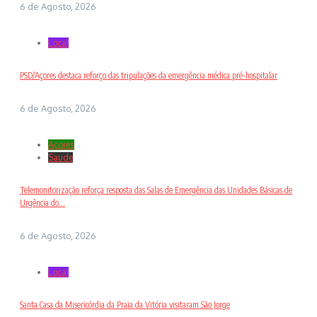
6 de Agosto, 2026
Local
PSD/Açores destaca reforço das tripulações da emergência médica pré-hospitalar
6 de Agosto, 2026
Açores
Saude
Telemonitorização reforça resposta das Salas de Emergência das Unidades Básicas de
Urgência do...
6 de Agosto, 2026
Local
Santa Casa da Misericórdia da Praia da Vitória visitaram São Jorge