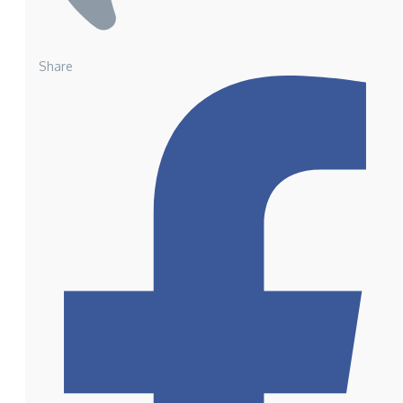
Share