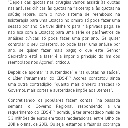
“Depois das quotas nas cirurgias vamos assistir às quotas
nas análises clínicas, às quotas na fisioterapia, às quotas na
saúde; repare, com o novo sistema de reembolso na
fisioterapia para uma luxação no ombro só pode fazer uma
sessão por ano. Se tiver dinheiro para ir à privada paga, se
não fica com a luxação; para uma série de parâmetros de
análises clínicas só pode fazer uma por ano. Se quiser
controlar o seu colesterol só pode fazer uma análise por
ano, se quiser fazer mais paga; o que este Senhor
Secretário está a fazer é a impor o princípio do fim dos
reembolsos nos Açores”, criticou.
Depois de apontar “a austeridade” e “as quotas na saúde”,
o Líder Parlamentar do CDS-PP Açores constatou ainda
uma outra contradição: “quanto mais dinheiro arrecada (o
Governo), mais cortes e austeridade impõe aos utentes”.
Concretizando, os populares fazem contas: “na passada
semana, o Governo Regional, respondendo a um
requerimento do CDS-PP, admitiu já ter arrecadado mais de
5,3 milhões de euros em taxas moderadoras, entre Julho de
2011 e o final de 2013. Ou seja, estamos a falar da cobrança