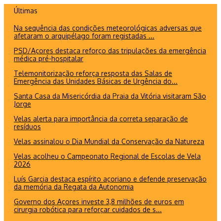
Ir
Últimas
para
Na sequência das condições meteorológicas adversas que
o
afetaram o arquipélago foram registadas ...
conteúdo
PSD/Açores destaca reforço das tripulações da emergência
médica pré-hospitalar
Telemonitorização reforça resposta das Salas de
Emergência das Unidades Básicas de Urgência do...
Santa Casa da Misericórdia da Praia da Vitória visitaram São
Jorge
Velas alerta para importância da correta separação de
resíduos
Velas assinalou o Dia Mundial da Conservação da Natureza
Velas acolheu o Campeonato Regional de Escolas de Vela
2026
Luís Garcia destaca espírito açoriano e defende preservação
da memória da Regata da Autonomia
Governo dos Açores investe 3,8 milhões de euros em
cirurgia robótica para reforçar cuidados de s...