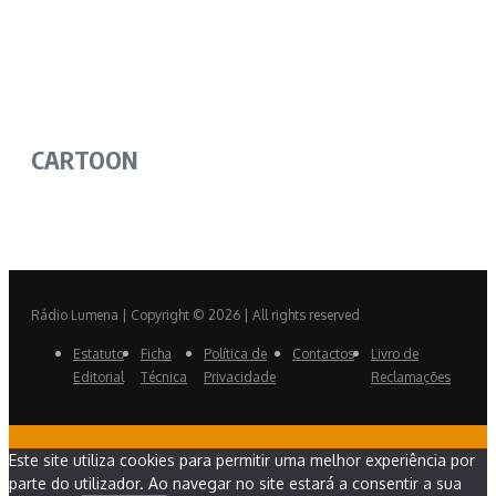
CARTOON
Rádio Lumena | Copyright © 2026 | All rights reserved
Estatuto
Ficha
Política de
Contactos
Livro de
Editorial
Técnica
Privacidade
Reclamações
Este site utiliza cookies para permitir uma melhor experiência por
parte do utilizador. Ao navegar no site estará a consentir a sua