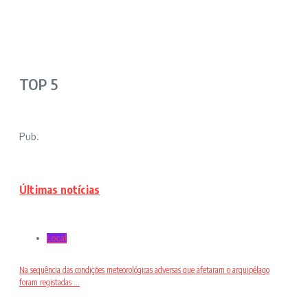
TOP 5
Pub.
Últimas notícias
Local
Na sequência das condições meteorológicas adversas que afetaram o arquipélago
foram registadas ...