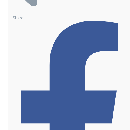
Share