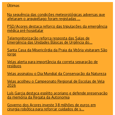
Ir
Últimas
para
Na sequência das condições meteorológicas adversas que
o
afetaram o arquipélago foram registadas ...
conteúdo
PSD/Açores destaca reforço das tripulações da emergência
médica pré-hospitalar
Telemonitorização reforça resposta das Salas de
Emergência das Unidades Básicas de Urgência do...
Santa Casa da Misericórdia da Praia da Vitória visitaram São
Jorge
Velas alerta para importância da correta separação de
resíduos
Velas assinalou o Dia Mundial da Conservação da Natureza
Velas acolheu o Campeonato Regional de Escolas de Vela
2026
Luís Garcia destaca espírito açoriano e defende preservação
da memória da Regata da Autonomia
Governo dos Açores investe 3,8 milhões de euros em
cirurgia robótica para reforçar cuidados de s...