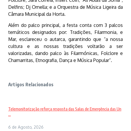
Folclore; Sara Correia; Insert Coin; “As Aulas da Sónia”;
Delfins; Dj Ornella; e a Orquestra de Música Ligeira da
Câmara Municipal da Horta.
Além do palco principal, a festa conta com 3 palcos
temáticos designados por: Tradições, Filarmonia, e
Mar, esclareceu o autarca, garantindo que “a nossa
cultura e as nossas tradições voltarão a ser
valorizadas, dando palco às Filarmónicas, Folclore e
Chamarritas, Etnografia, Dança e Música Popular”.
Artigos Relacionados
Telemonitorização reforça resposta das Salas de Emergência das Un
...
6 de Agosto, 2026