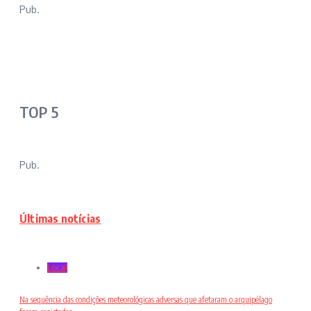
Pub.
TOP 5
Pub.
Últimas notícias
Local
Na sequência das condições meteorológicas adversas que afetaram o arquipélago