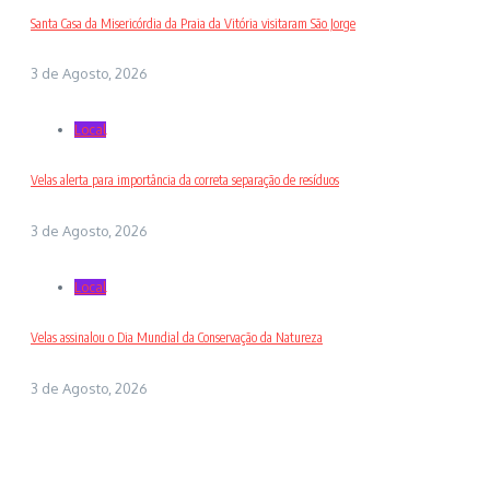
Santa Casa da Misericórdia da Praia da Vitória visitaram São Jorge
3 de Agosto, 2026
Local
Velas alerta para importância da correta separação de resíduos
3 de Agosto, 2026
Local
Velas assinalou o Dia Mundial da Conservação da Natureza
3 de Agosto, 2026