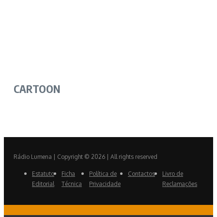
CARTOON
Rádio Lumena | Copyright © 2026 | All rights reserved
Estatuto
Ficha
Política de
Contactos
Livro de
Editorial
Técnica
Privacidade
Reclamações