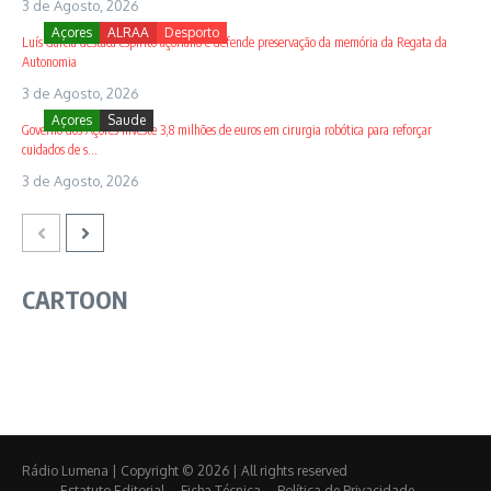
3 de Agosto, 2026
Açores
ALRAA
Desporto
Luís Garcia destaca espírito açoriano e defende preservação da memória da Regata da
Autonomia
3 de Agosto, 2026
Açores
Saude
Governo dos Açores investe 3,8 milhões de euros em cirurgia robótica para reforçar
cuidados de s...
3 de Agosto, 2026
CARTOON
Rádio Lumena | Copyright © 2026 | All rights reserved
Estatuto Editorial
Ficha Técnica
Política de Privacidade