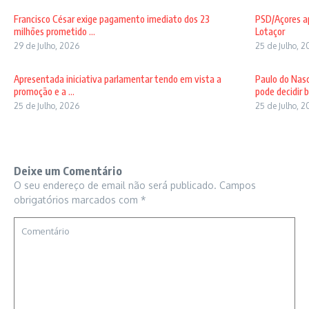
Francisco César exige pagamento imediato dos 23
PSD/Açores ap
milhões prometido ...
Lotaçor
29 de Julho, 2026
25 de Julho, 
Apresentada iniciativa parlamentar tendo em vista a
Paulo do Nas
promoção e a ...
pode decidir b 
25 de Julho, 2026
25 de Julho, 
Deixe um Comentário
O seu endereço de email não será publicado.
Campos
obrigatórios marcados com
*