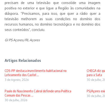
precisam de uma televisão que consolide uma imagem
positiva no exterior e que ligue a Região às comunidades na
diáspora. “Precisamos, para isso, que quer a rádio quer a
televisão melhorem as suas condições no domínio dos
recursos humanos, no domínio tecnológico e no domínio dos
seus conteúdos”, concluiu.
GI PS Açores/RL Açores
Artigos Relacionados
CDS-PP destaca investimento habitacional no
CHEGA diz qu
Loteamento dos Castel ...
para a Sata
3 de Agosto, 2026
30 de Julho, 
Paulo do Nascimento Cabral defende uma Política
PS/Açores exi
Comum das Pescas ...
30 de Julho, 
30 de Julho, 2026