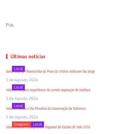
Pub.
Últimas notícias
Local
Santa Casa da Misericórdia da Praia da Vitória visitaram São Jorge
3 de Agosto, 2026
Local
Velas alerta para importância da correta separação de resíduos
3 de Agosto, 2026
Local
Velas assinalou o Dia Mundial da Conservação da Natureza
3 de Agosto, 2026
Desporto
Local
Velas acolheu o Campeonato Regional de Escolas de Vela 2026