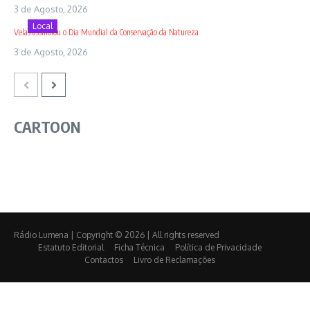
3 de Agosto, 2026
Local
Velas assinalou o Dia Mundial da Conservação da Natureza
3 de Agosto, 2026
CARTOON
Rádio Lumena | Copyright © 2026 | All rights reserved
Estatuto Editorial
Ficha Técnica
Política de Privacidade
Contactos
Livro de Reclamações