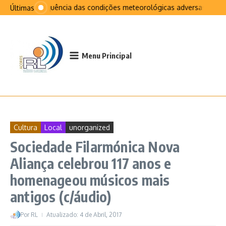
Ir para o conteúdo
Na sequência das condições meteorológicas adversas que afe
Últimas
Menu Principal
Cultura
Local
unorganized
Sociedade Filarmónica Nova
Aliança celebrou 117 anos e
homenageou músicos mais
antigos (c/áudio)
Por
RL
Atualizado: 4 de Abril, 2017