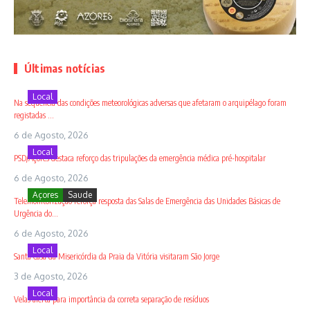
Últimas notícias
Local
Na sequência das condições meteorológicas adversas que afetaram o arquipélago foram
registadas ...
6 de Agosto, 2026
Local
PSD/Açores destaca reforço das tripulações da emergência médica pré-hospitalar
6 de Agosto, 2026
Açores
Saude
Telemonitorização reforça resposta das Salas de Emergência das Unidades Básicas de
Urgência do...
6 de Agosto, 2026
Local
Santa Casa da Misericórdia da Praia da Vitória visitaram São Jorge
3 de Agosto, 2026
Local
Velas alerta para importância da correta separação de resíduos