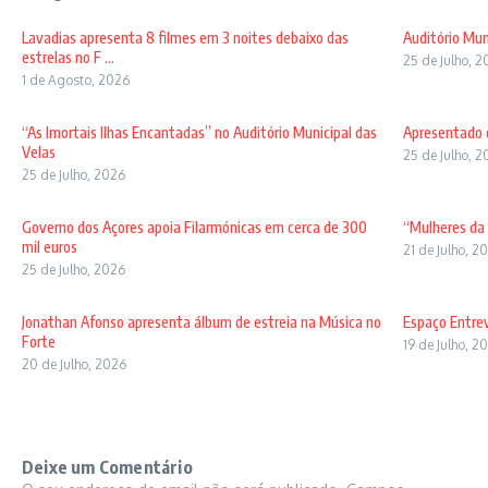
Lavadias apresenta 8 filmes em 3 noites debaixo das
Auditório Mun
estrelas no F ...
25 de Julho, 
1 de Agosto, 2026
“As Imortais Ilhas Encantadas” no Auditório Municipal das
Apresentado 
Velas
25 de Julho, 
25 de Julho, 2026
Governo dos Açores apoia Filarmónicas em cerca de 300
“Mulheres da
mil euros
21 de Julho, 2
25 de Julho, 2026
Jonathan Afonso apresenta álbum de estreia na Música no
Espaço Entrev
Forte
19 de Julho, 2
20 de Julho, 2026
Deixe um Comentário