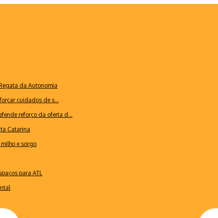
a Regata da Autonomia
forçar cuidados de s...
ende reforço da oferta d...
nta Catarina
milho e sorgo
espaços para ATL
ntal