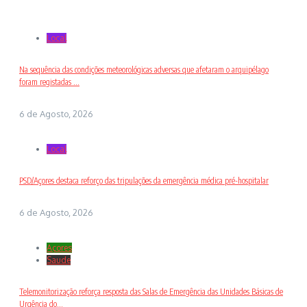
Local
Na sequência das condições meteorológicas adversas que afetaram o arquipélago
foram registadas ...
6 de Agosto, 2026
Local
PSD/Açores destaca reforço das tripulações da emergência médica pré-hospitalar
6 de Agosto, 2026
Açores
Saude
Telemonitorização reforça resposta das Salas de Emergência das Unidades Básicas de
Urgência do...