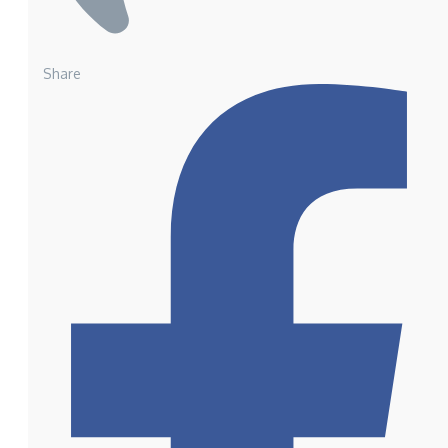
Share