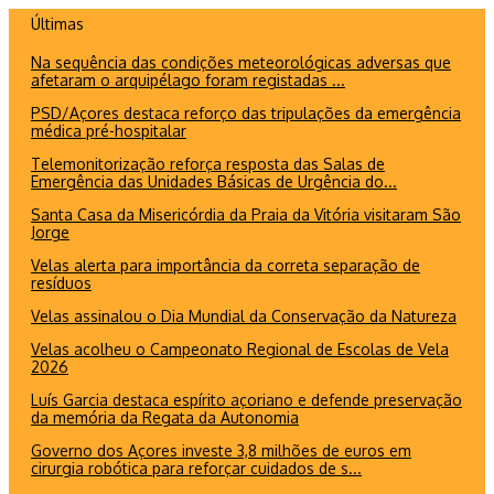
Ir
Últimas
para
Na sequência das condições meteorológicas adversas que
o
afetaram o arquipélago foram registadas ...
conteúdo
PSD/Açores destaca reforço das tripulações da emergência
médica pré-hospitalar
Telemonitorização reforça resposta das Salas de
Emergência das Unidades Básicas de Urgência do...
Santa Casa da Misericórdia da Praia da Vitória visitaram São
Jorge
Velas alerta para importância da correta separação de
resíduos
Velas assinalou o Dia Mundial da Conservação da Natureza
Velas acolheu o Campeonato Regional de Escolas de Vela
2026
Luís Garcia destaca espírito açoriano e defende preservação
da memória da Regata da Autonomia
Governo dos Açores investe 3,8 milhões de euros em
cirurgia robótica para reforçar cuidados de s...